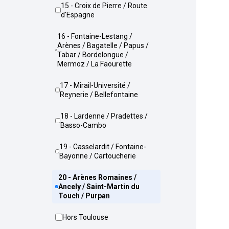
15 - Croix de Pierre / Route
d'Espagne
16 - Fontaine-Lestang /
Arènes / Bagatelle / Papus /
Tabar / Bordelongue /
Mermoz / La Faourette
17 - Mirail-Université /
Reynerie / Bellefontaine
18 - Lardenne / Pradettes /
Basso-Cambo
19 - Casselardit / Fontaine-
Bayonne / Cartoucherie
20 - Arènes Romaines /
Ancely / Saint-Martin du
Touch / Purpan
Hors Toulouse