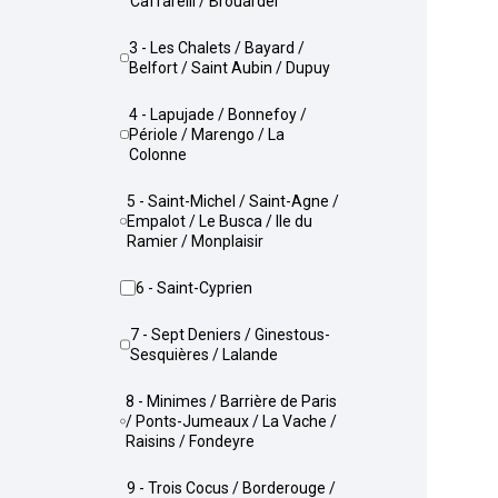
Caffarelli / Brouardel
3 - Les Chalets / Bayard /
Belfort / Saint Aubin / Dupuy
4 - Lapujade / Bonnefoy /
Périole / Marengo / La
Colonne
5 - Saint-Michel / Saint-Agne /
Empalot / Le Busca / Ile du
Ramier / Monplaisir
6 - Saint-Cyprien
7 - Sept Deniers / Ginestous-
Sesquières / Lalande
8 - Minimes / Barrière de Paris
/ Ponts-Jumeaux / La Vache /
Raisins / Fondeyre
9 - Trois Cocus / Borderouge /