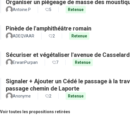
Organiser un piégeage de masse des moustiq
Antoine.P
5
Retenue
Pinède de l'amphithéâtre romain
ADEQVAAR
2
Retenue
Sécuriser et végétaliser l'avenue de Casselard
ErwanPurpan
7
Retenue
Signaler + Ajouter un Cédé le passage à la tra
passage chemin de Laporte
Anonyme
2
Retenue
Voir toutes les propositions retirées