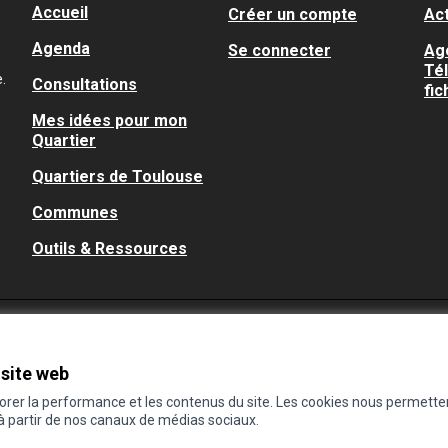
Accueil
Créer un compte
Act
Agenda
Se connecter
Ag
Té
.
Consultations
fic
Mes idées pour mon
Quartier
Quartiers de Toulouse
Communes
Outils & Ressources
 site web
iorer la performance et les contenus du site. Les cookies nous permette
 à partir de nos canaux de médias sociaux.