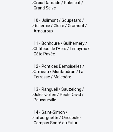
Croix-Daurade / Paléficat /
Grand Selve
10 - Jolimont / Soupetard /
Roseraie / Gloire / Gramont /
Amouroux
11 - Bonhoure / Guilheméry /
Château de l'Hers / Limayrac /
Côte Pavée
12 - Pont des Demoiselles /
Ormeau / Montaudran / La
Terrasse / Malepère
13 - Rangueil / Sauzelong /
Jules-Julien / Pech-David /
Pouvourville
14 - Saint-Simon /
Lafourguette / Oncopole-
Campus Santé du Futur