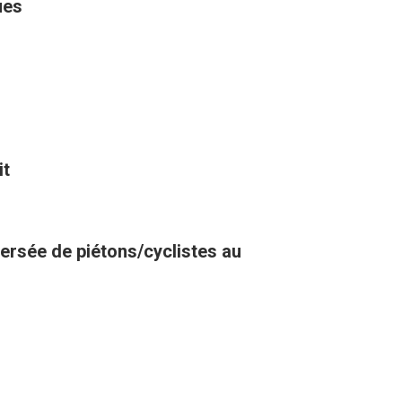
ues
it
versée de piétons/cyclistes au