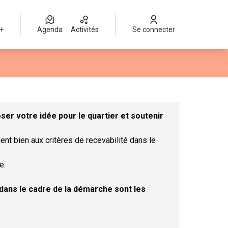
 +
Agenda
Activités
Se connecter
Leaflet
|
©
OpenStreetMap
contributors
mme des points de carte. L'élément peut être utilisé avec un lect
er votre idée pour le quartier et soutenir
ent bien aux critères de recevabilité dans le
e.
t dans le cadre de la démarche sont les