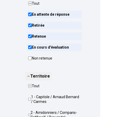
Tout
En attente de réponse
Retirée
Retenue
En cours d'évaluation
Non retenue
Territoire
Tout
1 - Capitole / Arnaud Bernard
/ Carmes
2 - Amidonniers / Compans-