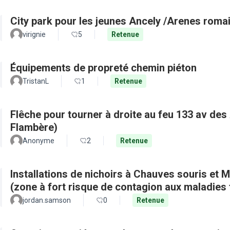
City park pour les jeunes Ancely /Arenes roma
virignie
5
Retenue
Équipements de propreté chemin piéton
TristanL
1
Retenue
Flêche pour tourner à droite au feu 133 av de
Flambère)
Anonyme
2
Retenue
Installations de nichoirs à Chauves souris et M
(zone à fort risque de contagion aux maladies 
jordan.samson
0
Retenue