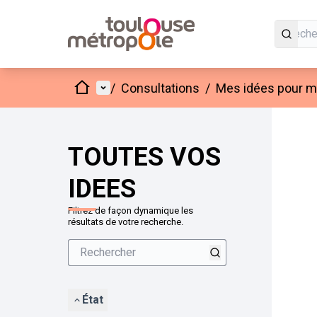
Accueil
Menu principal
/
Consultations
/
Mes idées pour mo
Passer
L'élément
+
−
TOUTES VOS
IDEES
Filtrez de façon dynamique les
résultats de votre recherche.
État