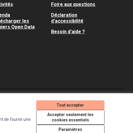
ivités
Foire aux questions
enda
Déclaration
lécharger les
d'accessibilité
hiers Open Data
Besoin d'aide ?
Je participe ! sur X
Je participe ! sur Faceboo
Je participe ! sur In
Tout accepter
(Lien externe)
(Lien externe)
(Lien externe)
Accepter seulement les
nt de fournir une
cookies essentiels
Licence Creative Comm
(Lien externe)
Paramètres