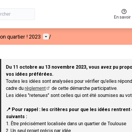
En savoir
Menu utilisateur
n quartier ! 2023
/
 la carte
 suivant est une carte qui présente les éléments de cette page co
Du 11 octobre au 13 novembre 2023, vous avez pu propos
vos idées préférées.
Toutes les idées sont analysées pour vérifier qu'elles répond
cadre du
règlement
de cette démarche participative.
(Lien externe)
Les idées "retenues" sont celles qui ont été soumises au vot
📍 Pour rappel : les critères pour que les idées rentren
suivants :
1. Être précisément localisée dans un quartier de Toulouse
2. Un seul projet précis par idée