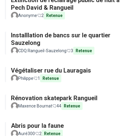
Extinction de l'éclairage public de nuit à
Pech David & Rangueil
Anonyme
2
Retenue
Installlation de bancs sur le quartier
Sauzelong
CDQ Rangueil-Sauzelong
3
Retenue
Végétaliser rue du Lauragais
Philippe
1
Retenue
Rénovation skatepark Rangueil
Maxence Bournat
44
Retenue
Abris pour la faune
Auré300
2
Retenue