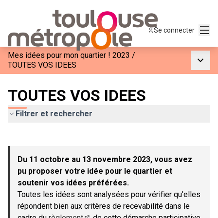
Menu
Se connecter
Mes idées pour mon quartier ! 2023
/
Menu p
TOUTES VOS IDEES
TOUTES VOS IDEES
Filtrer et rechercher
Passer la carte
Leaflet
|
©
OpenStreetMap
contributors
L'élément suivant est une carte qui présente les éléments de c
+
Du 11 octobre au 13 novembre 2023, vous avez
−
pu proposer votre idée pour le quartier et
soutenir vos idées préférées.
Toutes les idées sont analysées pour vérifier qu'elles
répondent bien aux critères de recevabilité dans le
cadre du
règlement
de cette démarche participative.