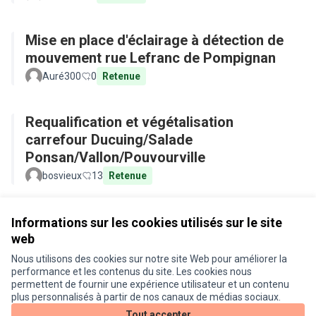
Mise en place d'éclairage à détection de
mouvement rue Lefranc de Pompignan
Auré300
0
Retenue
Requalification et végétalisation
carrefour Ducuing/Salade
Ponsan/Vallon/Pouvourville
bosvieux
13
Retenue
Voir toutes les propositions retirées
Informations sur les cookies utilisés sur le site
web
Nous utilisons des cookies sur notre site Web pour améliorer la
Conditions d'utilisation
performance et les contenus du site. Les cookies nous
Paramètres des cookies
permettent de fournir une expérience utilisateur et un contenu
Je participe ! sur X
Je participe ! sur Facebook
Je participe ! sur Instagram
plus personnalisés à partir de nos canaux de médias sociaux.
(Lien externe)
(Lien externe)
(Lien externe)
Tout accepter