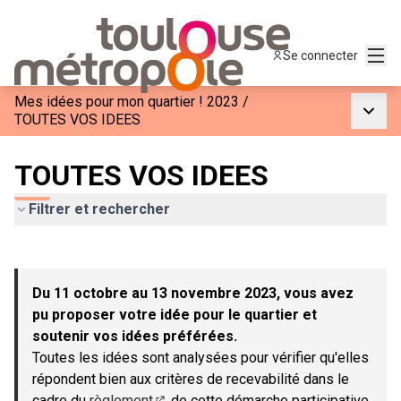
Menu
Se connecter
Mes idées pour mon quartier ! 2023
/
Menu p
TOUTES VOS IDEES
TOUTES VOS IDEES
Filtrer et rechercher
Passer la carte
Leaflet
|
©
OpenStreetMap
contributors
L'élément suivant est une carte qui présente les éléments de c
+
Du 11 octobre au 13 novembre 2023, vous avez
−
pu proposer votre idée pour le quartier et
soutenir vos idées préférées.
Toutes les idées sont analysées pour vérifier qu'elles
répondent bien aux critères de recevabilité dans le
cadre du
règlement
de cette démarche participative.