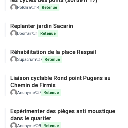
les cycles des ponts (sortie n°17)
Polkhra
14
Retenue
Replanter jardin Sacarin
Dbon'air
1
Retenue
Réhabilitation de la place Raspail
Supacrum
7
Retenue
Liaison cyclable Rond point Pugens au
Chemin de Firmis
Anonyme
7
Retenue
Expérimenter des pièges anti moustique
dans le quartier
Anonyme
9
Retenue