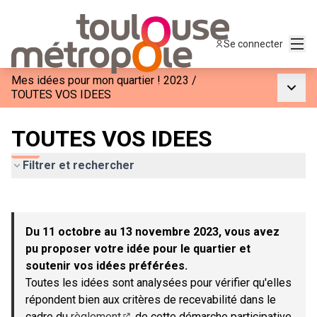
Menu
Se connecter
Mes idées pour mon quartier ! 2023
/
Menu p
TOUTES VOS IDEES
TOUTES VOS IDEES
Filtrer et rechercher
Passer la carte
Leaflet
|
©
OpenStreetMap
contributors
L'élément suivant est une carte qui présente les éléments de c
+
Du 11 octobre au 13 novembre 2023, vous avez
−
pu proposer votre idée pour le quartier et
soutenir vos idées préférées.
Toutes les idées sont analysées pour vérifier qu'elles
répondent bien aux critères de recevabilité dans le
cadre du
règlement
de cette démarche participative.