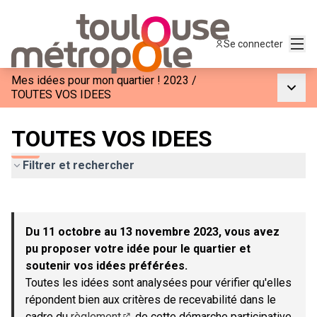
Menu
Se connecter
Mes idées pour mon quartier ! 2023
/
Menu p
TOUTES VOS IDEES
TOUTES VOS IDEES
Filtrer et rechercher
Passer la carte
Leaflet
|
©
OpenStreetMap
contributors
L'élément suivant est une carte qui présente les éléments de c
+
Du 11 octobre au 13 novembre 2023, vous avez
−
pu proposer votre idée pour le quartier et
soutenir vos idées préférées.
Toutes les idées sont analysées pour vérifier qu'elles
répondent bien aux critères de recevabilité dans le
cadre du
règlement
de cette démarche participative.