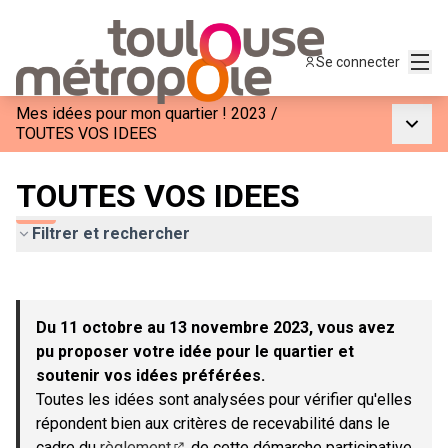
Menu
Se connecter
Mes idées pour mon quartier ! 2023
/
Menu p
TOUTES VOS IDEES
TOUTES VOS IDEES
Filtrer et rechercher
Passer la carte
Leaflet
|
©
OpenStreetMap
contributors
L'élément suivant est une carte qui présente les éléments de c
+
Du 11 octobre au 13 novembre 2023, vous avez
−
pu proposer votre idée pour le quartier et
soutenir vos idées préférées.
Toutes les idées sont analysées pour vérifier qu'elles
répondent bien aux critères de recevabilité dans le
cadre du
règlement
de cette démarche participative.