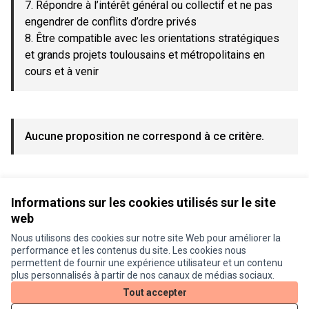
7. Répondre à l’intérêt général ou collectif et ne pas
engendrer de conflits d’ordre privés
8. Être compatible avec les orientations stratégiques
et grands projets toulousains et métropolitains en
cours et à venir
Aucune proposition ne correspond à ce critère.
Voir toutes les propositions retirées
Informations sur les cookies utilisés sur le site
web
Nous utilisons des cookies sur notre site Web pour améliorer la
Conditions d'utilisation
performance et les contenus du site. Les cookies nous
Paramètres des cookies
permettent de fournir une expérience utilisateur et un contenu
Je participe ! sur X
Je participe ! sur Facebook
Je participe ! sur Instagram
plus personnalisés à partir de nos canaux de médias sociaux.
(Lien externe)
(Lien externe)
(Lien externe)
Tout accepter