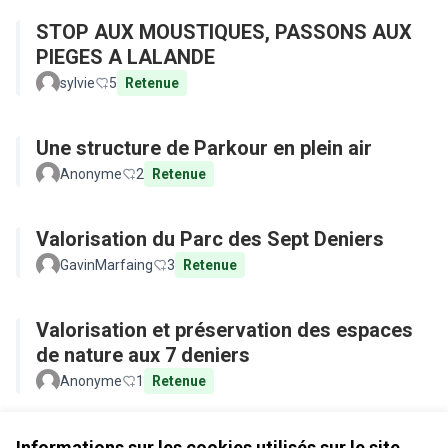
STOP AUX MOUSTIQUES, PASSONS AUX
PIEGES A LALANDE
sylvie
5
Retenue
Une structure de Parkour en plein air
Anonyme
2
Retenue
Valorisation du Parc des Sept Deniers
GavinMarfaing
3
Retenue
Valorisation et préservation des espaces
de nature aux 7 deniers
Anonyme
1
Retenue
Voir toutes les propositions retirées
Informations sur les cookies utilisés sur le site