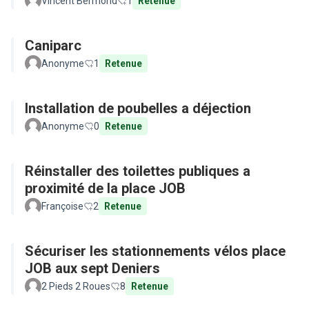
Vincent Bermond
1
Retenue
Caniparc
Anonyme
1
Retenue
Installation de poubelles a déjection
Anonyme
0
Retenue
Réinstaller des toilettes publiques a
proximité de la place JOB
Françoise
2
Retenue
Sécuriser les stationnements vélos place
JOB aux sept Deniers
2 Pieds 2 Roues
8
Retenue