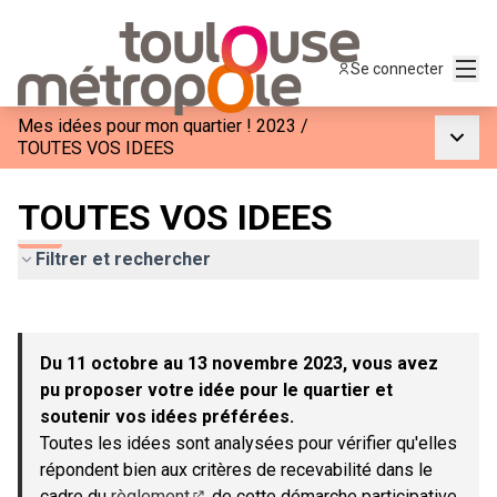
Menu
Se connecter
Mes idées pour mon quartier ! 2023
/
Menu p
TOUTES VOS IDEES
TOUTES VOS IDEES
Filtrer et rechercher
Passer la carte
Leaflet
|
©
OpenStreetMap
contributors
L'élément suivant est une carte qui présente les éléments de c
+
Du 11 octobre au 13 novembre 2023, vous avez
−
pu proposer votre idée pour le quartier et
soutenir vos idées préférées.
Toutes les idées sont analysées pour vérifier qu'elles
répondent bien aux critères de recevabilité dans le
cadre du
règlement
de cette démarche participative.