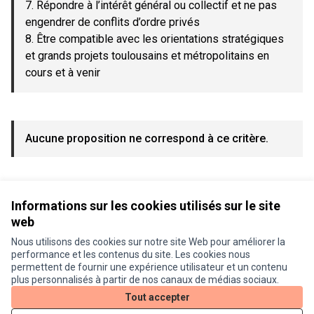
7. Répondre à l’intérêt général ou collectif et ne pas
engendrer de conflits d’ordre privés
8. Être compatible avec les orientations stratégiques
et grands projets toulousains et métropolitains en
cours et à venir
Aucune proposition ne correspond à ce critère.
Voir toutes les propositions retirées
Informations sur les cookies utilisés sur le site
web
Nous utilisons des cookies sur notre site Web pour améliorer la
Conditions d'utilisation
performance et les contenus du site. Les cookies nous
Paramètres des cookies
permettent de fournir une expérience utilisateur et un contenu
Je participe ! sur X
Je participe ! sur Facebook
Je participe ! sur Instagram
plus personnalisés à partir de nos canaux de médias sociaux.
(Lien externe)
(Lien externe)
(Lien externe)
Tout accepter