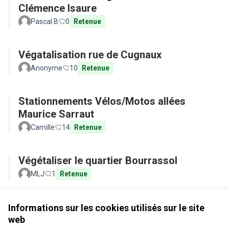
Clémence Isaure
Pascal B
0
Retenue
Végatalisation rue de Cugnaux
Anonyme
10
Retenue
Stationnements Vélos/Motos allées
Maurice Sarraut
Camille
14
Retenue
Végétaliser le quartier Bourrassol
MLJ
1
Retenue
Voir toutes les propositions retirées
Informations sur les cookies utilisés sur le site
web