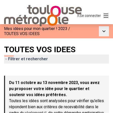
Menu
Se connecter
Mes idées pour mon quartier ! 2023
/
Menu p
TOUTES VOS IDEES
TOUTES VOS IDEES
Filtrer et rechercher
Passer la carte
Leaflet
|
©
OpenStreetMap
contributors
L'élément suivant est une carte qui présente les éléments de c
+
Du 11 octobre au 13 novembre 2023, vous avez
−
pu proposer votre idée pour le quartier et
soutenir vos idées préférées.
Toutes les idées sont analysées pour vérifier qu'elles
répondent bien aux critères de recevabilité dans le
cadre du
règlement
de cette démarche participative.