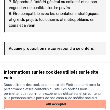
7. Répondre à l’intérêt général ou collectif et ne pas
engendrer de conflits d’ordre privés
8. Être compatible avec les orientations stratégiques
et grands projets toulousains et métropolitains en
cours et à venir
Aucune proposition ne correspond à ce critère.
Voir toutes les propositions retirées
Informations sur les cookies utilisés sur le site
web
Nous utilisons des cookies sur notre site Web pour améliorer la
Conditions d'utilisation
performance et les contenus du site. Les cookies nous
Paramètres des cookies
permettent de fournir une expérience utilisateur et un contenu
Je participe ! sur X
Je participe ! sur Facebook
Je participe ! sur Instagram
plus personnalisés à partir de nos canaux de médias sociaux.
(Lien externe)
(Lien externe)
(Lien externe)
Tout accepter