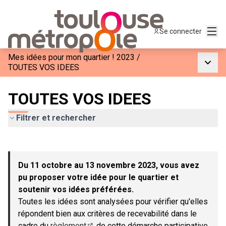
Menu
Se connecter
Mes idées pour mon quartier ! 2023
/
Menu p
TOUTES VOS IDEES
TOUTES VOS IDEES
Filtrer et rechercher
Passer la carte
Leaflet
|
©
OpenStreetMap
contributors
L'élément suivant est une carte qui présente les éléments de c
+
Du 11 octobre au 13 novembre 2023, vous avez
−
pu proposer votre idée pour le quartier et
soutenir vos idées préférées.
Toutes les idées sont analysées pour vérifier qu'elles
répondent bien aux critères de recevabilité dans le
cadre du
règlement
de cette démarche participative.