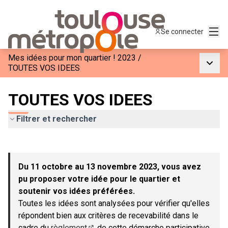
Menu
Se connecter
Mes idées pour mon quartier ! 2023
/
Menu p
TOUTES VOS IDEES
TOUTES VOS IDEES
Filtrer et rechercher
Passer la carte
Leaflet
|
©
OpenStreetMap
contributors
L'élément suivant est une carte qui présente les éléments de c
+
Du 11 octobre au 13 novembre 2023, vous avez
−
pu proposer votre idée pour le quartier et
soutenir vos idées préférées.
Toutes les idées sont analysées pour vérifier qu'elles
répondent bien aux critères de recevabilité dans le
cadre du
règlement
de cette démarche participative.