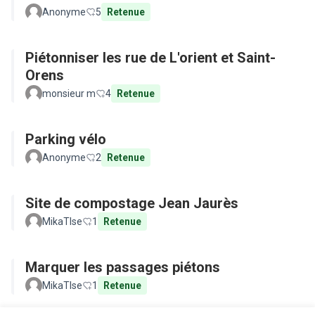
Anonyme
5
Retenue
Piétonniser les rue de L'orient et Saint-
Orens
monsieur m
4
Retenue
Parking vélo
Anonyme
2
Retenue
Site de compostage Jean Jaurès
MikaTlse
1
Retenue
Marquer les passages piétons
MikaTlse
1
Retenue