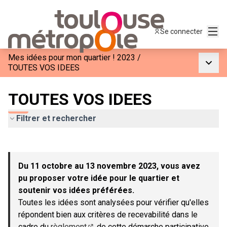
Menu
Se connecter
Mes idées pour mon quartier ! 2023
/
Menu p
TOUTES VOS IDEES
TOUTES VOS IDEES
Filtrer et rechercher
Passer la carte
Leaflet
|
©
OpenStreetMap
contributors
L'élément suivant est une carte qui présente les éléments de c
+
Du 11 octobre au 13 novembre 2023, vous avez
−
pu proposer votre idée pour le quartier et
soutenir vos idées préférées.
Toutes les idées sont analysées pour vérifier qu'elles
répondent bien aux critères de recevabilité dans le
cadre du
règlement
de cette démarche participative.