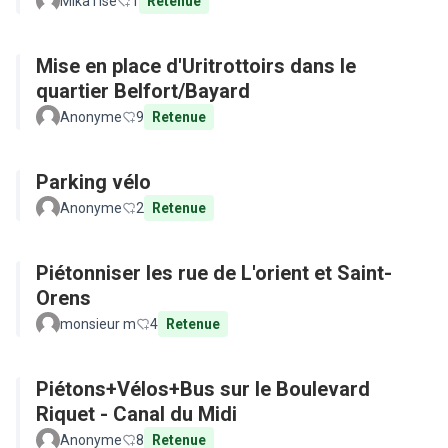
MikaTlse
1
Retenue
Mise en place d'Uritrottoirs dans le
quartier Belfort/Bayard
Anonyme
9
Retenue
Parking vélo
Anonyme
2
Retenue
Piétonniser les rue de L'orient et Saint-
Orens
monsieur m
4
Retenue
Piétons+Vélos+Bus sur le Boulevard
Riquet - Canal du Midi
Anonyme
8
Retenue