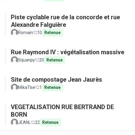
Piste cyclable rue de la concorde et rue
Alexandre Falguière
Romain
10
Retenue
Rue Raymond IV : végétalisation massive
Squanpy
20
Retenue
Site de compostage Jean Jaurès
MikaTlse
1
Retenue
VEGETALISATION RUE BERTRAND DE
BORN
JEANL
22
Retenue