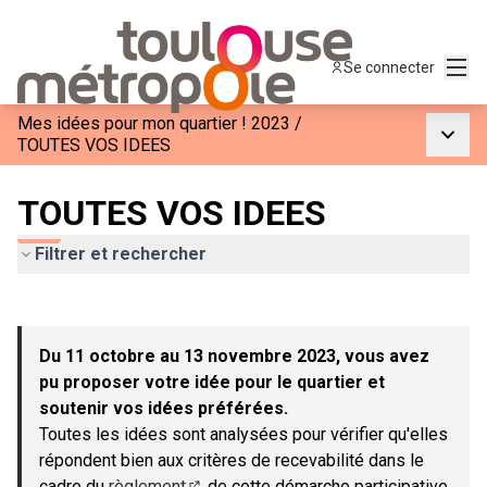
Menu
Se connecter
Mes idées pour mon quartier ! 2023
/
Menu p
TOUTES VOS IDEES
TOUTES VOS IDEES
Filtrer et rechercher
Passer la carte
Leaflet
|
©
OpenStreetMap
contributors
L'élément suivant est une carte qui présente les éléments de c
+
Du 11 octobre au 13 novembre 2023, vous avez
−
pu proposer votre idée pour le quartier et
soutenir vos idées préférées.
Toutes les idées sont analysées pour vérifier qu'elles
répondent bien aux critères de recevabilité dans le
cadre du
règlement
de cette démarche participative.