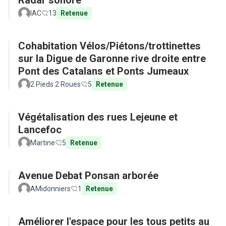
Radar sonore
IAC
13
Retenue
Cohabitation Vélos/Piétons/trottinettes
sur la Digue de Garonne rive droite entre
Pont des Catalans et Ponts Jumeaux
2 Pieds 2 Roues
5
Retenue
Végétalisation des rues Lejeune et
Lancefoc
Martine
5
Retenue
Avenue Debat Ponsan arborée
AMidonniers
1
Retenue
Améliorer l'espace pour les tous petits au