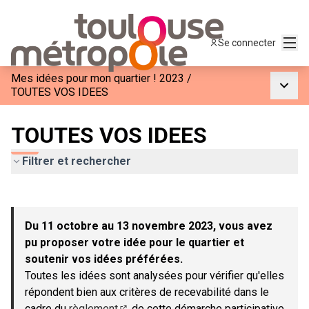
Menu
Se connecter
Mes idées pour mon quartier ! 2023
/
Menu p
TOUTES VOS IDEES
TOUTES VOS IDEES
Filtrer et rechercher
Passer la carte
Leaflet
|
©
OpenStreetMap
contributors
L'élément suivant est une carte qui présente les éléments de c
+
Du 11 octobre au 13 novembre 2023, vous avez
−
pu proposer votre idée pour le quartier et
soutenir vos idées préférées.
Toutes les idées sont analysées pour vérifier qu'elles
répondent bien aux critères de recevabilité dans le
cadre du
règlement
de cette démarche participative.