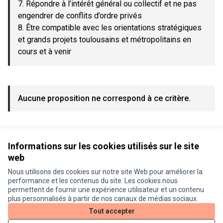
7. Répondre à l’intérêt général ou collectif et ne pas
engendrer de conflits d’ordre privés
8. Être compatible avec les orientations stratégiques
et grands projets toulousains et métropolitains en
cours et à venir
Aucune proposition ne correspond à ce critère.
Voir toutes les propositions retirées
Informations sur les cookies utilisés sur le site
web
Nous utilisons des cookies sur notre site Web pour améliorer la
Conditions d'utilisation
performance et les contenus du site. Les cookies nous
Paramètres des cookies
permettent de fournir une expérience utilisateur et un contenu
Je participe ! sur X
Je participe ! sur Facebook
Je participe ! sur Instagram
plus personnalisés à partir de nos canaux de médias sociaux.
(Lien externe)
(Lien externe)
(Lien externe)
Tout accepter