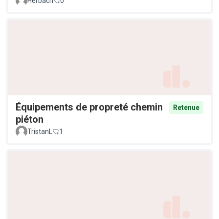
Herbach
0
Équipements de propreté chemin
Retenue
piéton
TristanL
1