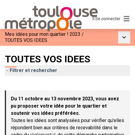
Menu
Se connecter
Mes idées pour mon quartier ! 2023
/
Menu p
TOUTES VOS IDEES
TOUTES VOS IDEES
Filtrer et rechercher
Passer la carte
Leaflet
|
©
OpenStreetMap
contributors
L'élément suivant est une carte qui présente les éléments de c
+
Du 11 octobre au 13 novembre 2023, vous avez
−
pu proposer votre idée pour le quartier et
soutenir vos idées préférées.
Toutes les idées sont analysées pour vérifier qu'elles
répondent bien aux critères de recevabilité dans le
cadre du
règlement
de cette démarche participative.