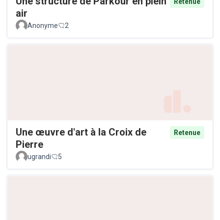
Une structure de Parkour en plein
Retenue
air
Anonyme
2
Une œuvre d'art à la Croix de
Retenue
Pierre
ugrandi
5