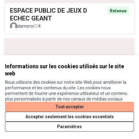
ESPACE PUBLIC DE JEUX D
Retenue
ECHEC GEANT
dameroi
4
Informations sur les cookies utilisés sur le site
web
Nous utilisons des cookies sur notre site Web pour améliorer la
performance et les contenus du site. Les cookies nous
Petit aménagement paysager/
permettent de fournir une expérience utilisateur et un contenu
Retenue
plus personnalisés à partir de nos canaux de médias sociaux.
floral/végétalisation/ oeuvre
Tout accepter
d'art- angle chemin Bessemer et
rue Jean Philippe Rameau
Accepter seulement les cookies essentiels
Fabien
4
Paramètres