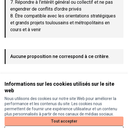
7. Répondre à l’intérêt général ou collectif et ne pas
engendrer de conflits d’ordre privés
8. Être compatible avec les orientations stratégiques
et grands projets toulousains et métropolitains en
cours et à venir
Aucune proposition ne correspond à ce critère.
Voir toutes les propositions retirées
Informations sur les cookies utilisés sur le site
web
Nous utilisons des cookies sur notre site Web pour améliorer la
Conditions d'utilisation
performance et les contenus du site. Les cookies nous
Paramètres des cookies
permettent de fournir une expérience utilisateur et un contenu
Je participe ! sur X
Je participe ! sur Facebook
Je participe ! sur Instagram
plus personnalisés à partir de nos canaux de médias sociaux.
(Lien externe)
(Lien externe)
(Lien externe)
Tout accepter