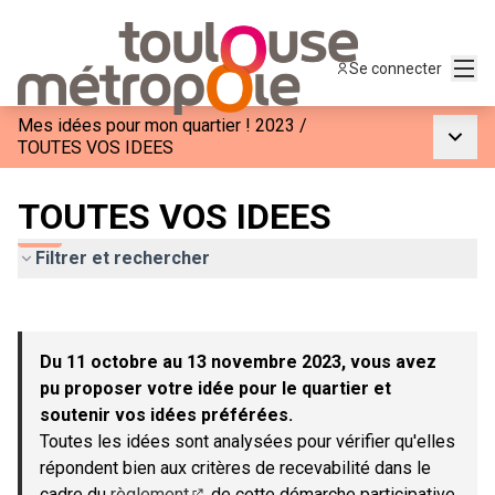
Menu
Se connecter
Mes idées pour mon quartier ! 2023
/
Menu p
TOUTES VOS IDEES
TOUTES VOS IDEES
Filtrer et rechercher
Passer la carte
Leaflet
|
©
OpenStreetMap
contributors
L'élément suivant est une carte qui présente les éléments de c
+
Du 11 octobre au 13 novembre 2023, vous avez
−
pu proposer votre idée pour le quartier et
soutenir vos idées préférées.
Toutes les idées sont analysées pour vérifier qu'elles
répondent bien aux critères de recevabilité dans le
cadre du
règlement
de cette démarche participative.