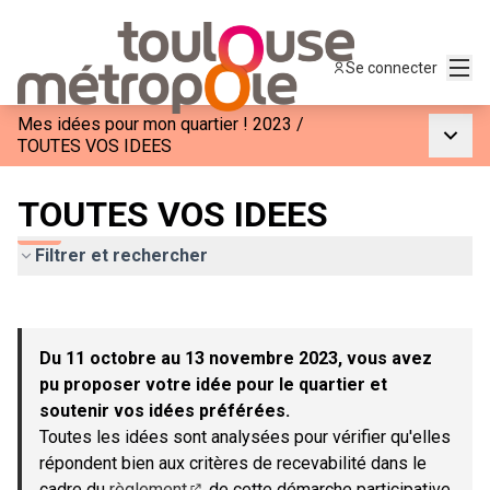
Menu
Se connecter
Mes idées pour mon quartier ! 2023
/
Menu p
TOUTES VOS IDEES
TOUTES VOS IDEES
Filtrer et rechercher
Passer la carte
Leaflet
|
©
OpenStreetMap
contributors
L'élément suivant est une carte qui présente les éléments de c
+
Du 11 octobre au 13 novembre 2023, vous avez
−
pu proposer votre idée pour le quartier et
soutenir vos idées préférées.
Toutes les idées sont analysées pour vérifier qu'elles
répondent bien aux critères de recevabilité dans le
cadre du
règlement
de cette démarche participative.