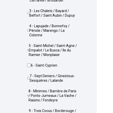
Caffarelli / Brouardel
3 - Les Chalets / Bayard /
Belfort / Saint Aubin / Dupuy
4 - Lapujade / Bonnefoy /
Périole / Marengo / La
Colonne
5 - Saint-Michel / Saint-Agne /
Empalot / Le Busca / Ile du
Ramier / Monplaisir
6 - Saint-Cyprien
7 - Sept Deniers / Ginestous-
Sesquières / Lalande
8 - Minimes / Barrière de Paris
/ Ponts-Jumeaux / La Vache /
Raisins / Fondeyre
9 - Trois Cocus / Borderouge /