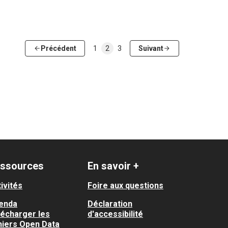
Précédent
1
2
3
Suivant
ssources
En savoir +
ivités
Foire aux questions
enda
Déclaration
lécharger les
d'accessibilité
hiers Open Data