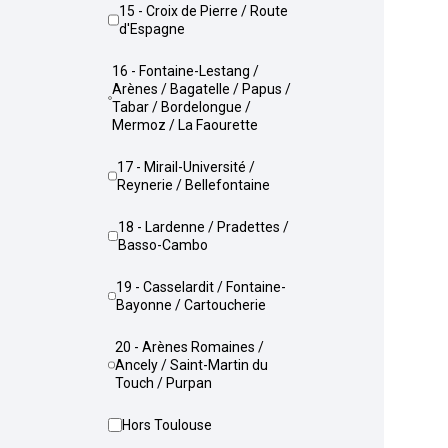
15 - Croix de Pierre / Route
d'Espagne
16 - Fontaine-Lestang /
Arènes / Bagatelle / Papus /
Tabar / Bordelongue /
Mermoz / La Faourette
17 - Mirail-Université /
Reynerie / Bellefontaine
18 - Lardenne / Pradettes /
Basso-Cambo
19 - Casselardit / Fontaine-
Bayonne / Cartoucherie
20 - Arènes Romaines /
Ancely / Saint-Martin du
Touch / Purpan
Hors Toulouse