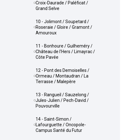
Croix-Daurade / Paléficat /
Grand Selve
10 - Jolimont / Soupetard /
Roseraie / Gloire / Gramont /
Amouroux
11 - Bonhoure / Guilheméry /
Château de l'Hers / Limayrac /
Côte Pavée
12 - Pont des Demoiselles /
Ormeau / Montaudran / La
Terrasse / Malepère
13 - Rangueil / Sauzelong /
Jules-Julien / Pech-David /
Pouvourville
14 - Saint-Simon /
Lafourguette / Oncopole-
Campus Santé du Futur