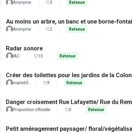
Anonyme
3
Retenue
Au moins un arbre, un banc et une borne-fonta
Anonyme
2
Retenue
Radar sonore
IAC
13
Retenue
Créer des toilettes pour les jardins de la Colo
marie65
9
Retenue
Danger croisement Rue Lafayette/ Rue du Remp
Proposition officielle
0
Retenue
Petit aménagement paysager/ floral/végétalisa