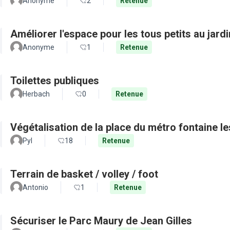
Anonyme
2
Retenue
Améliorer l'espace pour les tous petits au jard
Anonyme
1
Retenue
Toilettes publiques
Herbach
0
Retenue
Végétalisation de la place du métro fontaine le
Pyl
18
Retenue
Terrain de basket / volley / foot
Antonio
1
Retenue
Sécuriser le Parc Maury de Jean Gilles