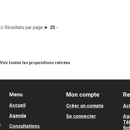
Résultats par page :
25
Voir toutes les propositions retirées
Mon compte
Re
Menu
Accueil
Créer un compte
Act
Agenda
Se connecter
Ag
Té
.
Consultations
fic