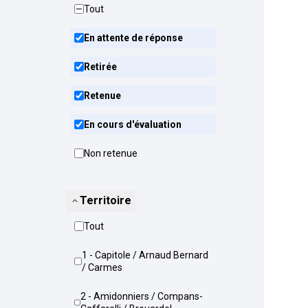
Tout
En attente de réponse
Retirée
Retenue
En cours d'évaluation
Non retenue
Territoire
Tout
1 - Capitole / Arnaud Bernard
/ Carmes
2 - Amidonniers / Compans-