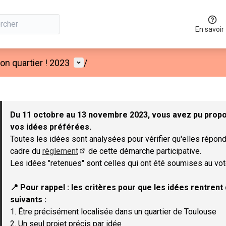
En savoir
Menu utilisateur
n quartier ! 2023
/
 la carte
 suivant est une carte qui présente les éléments de cette page co
Du 11 octobre au 13 novembre 2023, vous avez pu propos
vos idées préférées.
Toutes les idées sont analysées pour vérifier qu'elles répond
cadre du
règlement
de cette démarche participative.
(Lien externe)
Les idées "retenues" sont celles qui ont été soumises au vot
📍 Pour rappel : les critères pour que les idées rentren
suivants :
1. Être précisément localisée dans un quartier de Toulouse
2. Un seul projet précis par idée