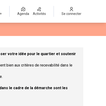
 +
Agenda
Activités
Se connecter
Leaflet
|
©
OpenStreetMap
contributors
mme des points de carte. L'élément peut être utilisé avec un lect
er votre idée pour le quartier et soutenir
ent bien aux critères de recevabilité dans le
e.
t dans le cadre de la démarche sont les