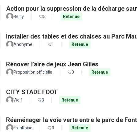
Action pour la suppression de la décharge sa
Berty
5
Retenue
Installer des tables et des chaises au Parc Ma
Anonyme
1
Retenue
Rénover l'aire de jeux Jean Gilles
Proposition officielle
0
Retenue
CITY STADE FOOT
Wolf
3
Retenue
Réaménager la voie verte entre le parc de Fon
FranKoise
3
Retenue