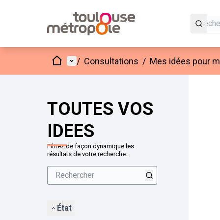
Accueil
Menu principal
/
Consultations
/
Mes idées pour mo
Passer
L'élément
+
−
TOUTES VOS
IDEES
Filtrez de façon dynamique les
résultats de votre recherche.
État