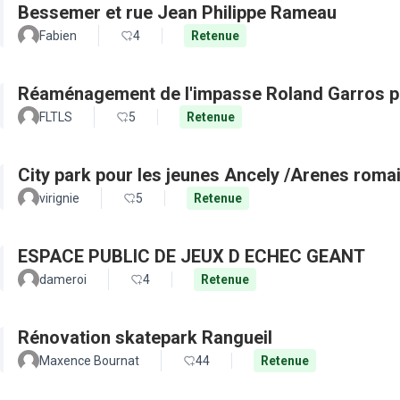
Bessemer et rue Jean Philippe Rameau
Fabien
4
Retenue
Réaménagement de l'impasse Roland Garros po
FLTLS
5
Retenue
City park pour les jeunes Ancely /Arenes roma
virignie
5
Retenue
ESPACE PUBLIC DE JEUX D ECHEC GEANT
dameroi
4
Retenue
Rénovation skatepark Rangueil
Maxence Bournat
44
Retenue