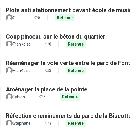
Plots anti stationnement devant école de musi
Gos
5
Retenue
Coup pinceau sur le béton du quartier
FranKoise
0
Retenue
Réaménager la voie verte entre le parc de Fon
FranKoise
3
Retenue
Aménager la place de la pointe
Fabien
5
Retenue
Réfection cheminements du parc de la Biscott
Stéphane
3
Retenue