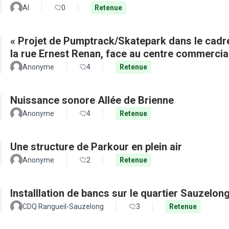
Al
0
Retenue
« Projet de Pumptrack/Skatepark dans le cadre
la rue Ernest Renan, face au centre commercia
Anonyme
4
Retenue
Nuissance sonore Allée de Brienne
Anonyme
4
Retenue
Une structure de Parkour en plein air
Anonyme
2
Retenue
Installlation de bancs sur le quartier Sauzelon
CDQ Rangueil-Sauzelong
3
Retenue