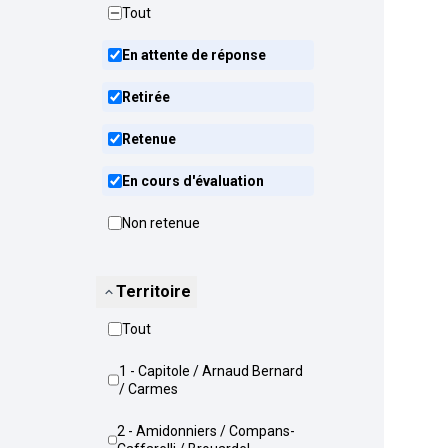
Tout
En attente de réponse
Retirée
Retenue
En cours d'évaluation
Non retenue
Territoire
Tout
1 - Capitole / Arnaud Bernard
/ Carmes
2 - Amidonniers / Compans-