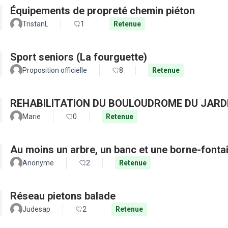
Équipements de propreté chemin piéton
TristanL
1
Retenue
Sport seniors (La fourguette)
Proposition officielle
8
Retenue
REHABILITATION DU BOULOUDROME DU JARD
Marie
0
Retenue
Au moins un arbre, un banc et une borne-fonta
Anonyme
2
Retenue
Réseau pietons balade
Judesap
2
Retenue