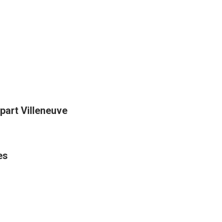
art Villeneuve
es