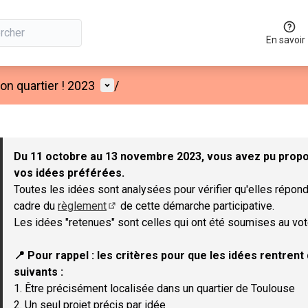
En savoir
Menu utilisateur
n quartier ! 2023
/
 la carte
 suivant est une carte qui présente les éléments de cette page co
Du 11 octobre au 13 novembre 2023, vous avez pu propos
vos idées préférées.
Toutes les idées sont analysées pour vérifier qu'elles répond
cadre du
règlement
de cette démarche participative.
(Lien externe)
Les idées "retenues" sont celles qui ont été soumises au vot
📍 Pour rappel : les critères pour que les idées rentren
suivants :
1. Être précisément localisée dans un quartier de Toulouse
2. Un seul projet précis par idée