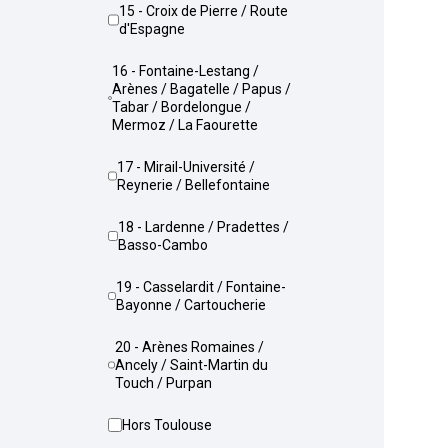
15 - Croix de Pierre / Route
d'Espagne
16 - Fontaine-Lestang /
Arènes / Bagatelle / Papus /
Tabar / Bordelongue /
Mermoz / La Faourette
17 - Mirail-Université /
Reynerie / Bellefontaine
18 - Lardenne / Pradettes /
Basso-Cambo
19 - Casselardit / Fontaine-
Bayonne / Cartoucherie
20 - Arènes Romaines /
Ancely / Saint-Martin du
Touch / Purpan
Hors Toulouse