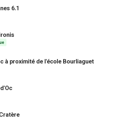
ines 6.1
ironis
ue
c à proximité de l'école Bourliaguet
 d'Oc
 Cratère