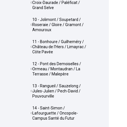
Croix-Daurade / Paléficat /
Grand Selve
10 - Jolimont / Soupetard /
Roseraie / Gloire / Gramont /
Amouroux
11 - Bonhoure / Guilheméry /
Château de l'Hers / Limayrac /
Côte Pavée
12 - Pont des Demoiselles /
Ormeau / Montaudran / La
Terrasse / Malepère
13 - Rangueil / Sauzelong /
Jules-Julien / Pech-David /
Pouvourville
14 - Saint-Simon /
Lafourguette / Oncopole-
Campus Santé du Futur