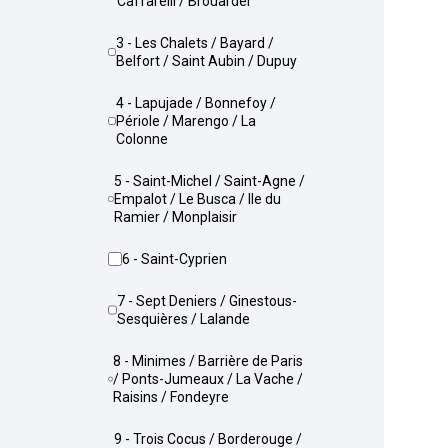
Caffarelli / Brouardel
3 - Les Chalets / Bayard /
Belfort / Saint Aubin / Dupuy
4 - Lapujade / Bonnefoy /
Périole / Marengo / La
Colonne
5 - Saint-Michel / Saint-Agne /
Empalot / Le Busca / Ile du
Ramier / Monplaisir
6 - Saint-Cyprien
7 - Sept Deniers / Ginestous-
Sesquières / Lalande
8 - Minimes / Barrière de Paris
/ Ponts-Jumeaux / La Vache /
Raisins / Fondeyre
9 - Trois Cocus / Borderouge /