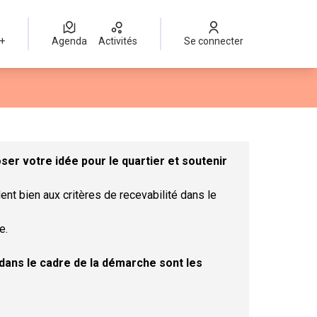
 +
Agenda
Activités
Se connecter
Leaflet
|
©
OpenStreetMap
contributors
mme des points de carte. L'élément peut être utilisé avec un lect
er votre idée pour le quartier et soutenir
ent bien aux critères de recevabilité dans le
e.
t dans le cadre de la démarche sont les