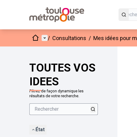
Accueil
Menu principal
/
Consultations
/
Mes idées pour mo
Passer
L'élément
+
−
TOUTES VOS
IDEES
Filtrez de façon dynamique les
résultats de votre recherche.
État