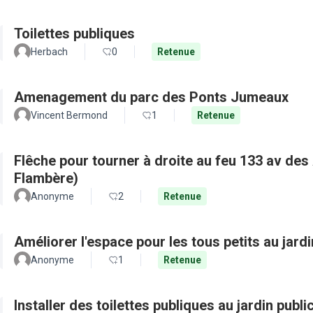
Toilettes publiques
Herbach
0
Retenue
Amenagement du parc des Ponts Jumeaux
Vincent Bermond
1
Retenue
Flêche pour tourner à droite au feu 133 av de
Flambère)
Anonyme
2
Retenue
Améliorer l'espace pour les tous petits au jard
Anonyme
1
Retenue
Installer des toilettes publiques au jardin publ