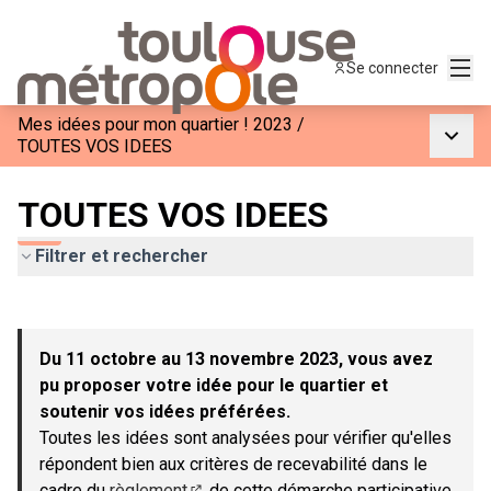
Menu
Se connecter
Mes idées pour mon quartier ! 2023
/
Menu p
TOUTES VOS IDEES
TOUTES VOS IDEES
Filtrer et rechercher
Passer la carte
Leaflet
|
©
OpenStreetMap
contributors
L'élément suivant est une carte qui présente les éléments de c
+
Du 11 octobre au 13 novembre 2023, vous avez
−
pu proposer votre idée pour le quartier et
soutenir vos idées préférées.
Toutes les idées sont analysées pour vérifier qu'elles
répondent bien aux critères de recevabilité dans le
cadre du
règlement
de cette démarche participative.