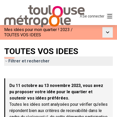
Menu
Se connecter
Mes idées pour mon quartier ! 2023
/
Menu p
TOUTES VOS IDEES
TOUTES VOS IDEES
Filtrer et rechercher
Passer la carte
Leaflet
|
©
OpenStreetMap
contributors
L'élément suivant est une carte qui présente les éléments de c
+
Du 11 octobre au 13 novembre 2023, vous avez
−
pu proposer votre idée pour le quartier et
soutenir vos idées préférées.
Toutes les idées sont analysées pour vérifier qu'elles
répondent bien aux critères de recevabilité dans le
cadre du
règlement
de cette démarche participative.