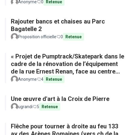
Anonyme
0
Retenue
Rajouter bancs et chaises au Parc
Bagatelle 2
Proposition officielle
0
Retenue
« Projet de Pumptrack/Skatepark dans le
cadre de la rénovation de l’équipement
de la rue Ernest Renan, face au centre
commercial »
Anonyme
4
Retenue
Une œuvre d'art à la Croix de Pierre
ugrandi
5
Retenue
Flêche pour tourner à droite au feu 133
av des Arènes Romaines (vers ch de la