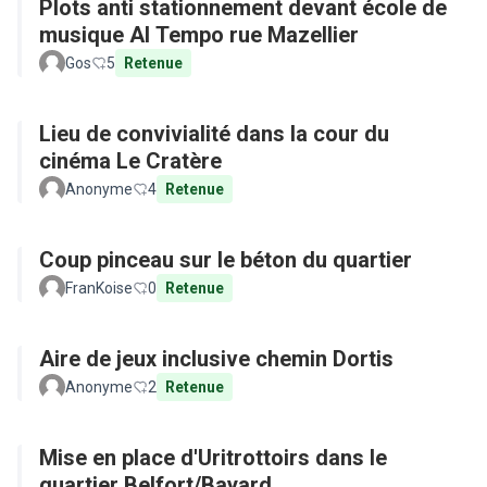
Plots anti stationnement devant école de
musique Al Tempo rue Mazellier
Gos
5
Retenue
Lieu de convivialité dans la cour du
cinéma Le Cratère
Anonyme
4
Retenue
Coup pinceau sur le béton du quartier
FranKoise
0
Retenue
Aire de jeux inclusive chemin Dortis
Anonyme
2
Retenue
Mise en place d'Uritrottoirs dans le
quartier Belfort/Bayard