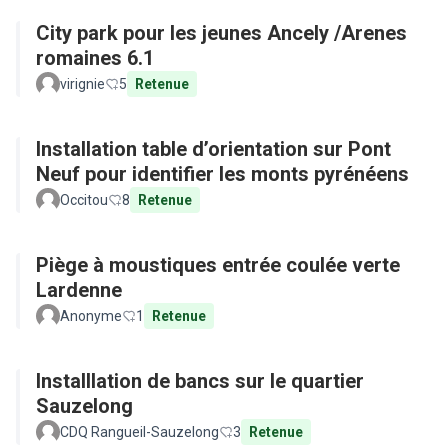
City park pour les jeunes Ancely /Arenes
romaines 6.1
virignie
5
Retenue
Installation table d’orientation sur Pont
Neuf pour identifier les monts pyrénéens
Occitou
8
Retenue
Piège à moustiques entrée coulée verte
Lardenne
Anonyme
1
Retenue
Installlation de bancs sur le quartier
Sauzelong
CDQ Rangueil-Sauzelong
3
Retenue