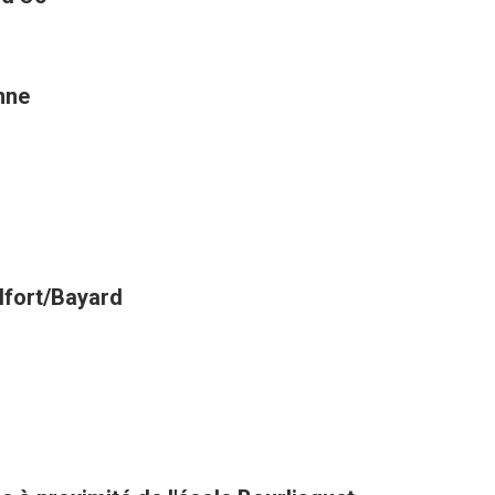
nne
elfort/Bayard