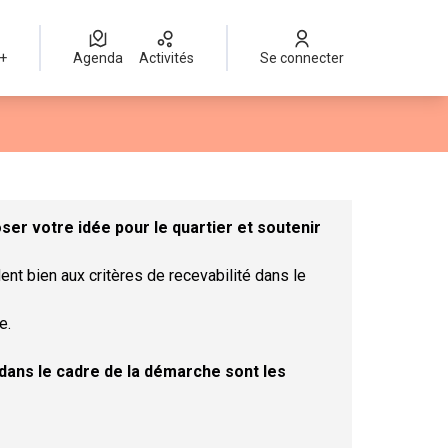
 +
Agenda
Activités
Se connecter
Leaflet
|
©
OpenStreetMap
contributors
mme des points de carte. L'élément peut être utilisé avec un lect
er votre idée pour le quartier et soutenir
ent bien aux critères de recevabilité dans le
e.
t dans le cadre de la démarche sont les