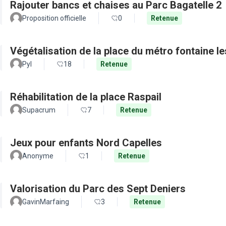
Rajouter bancs et chaises au Parc Bagatelle 2
Proposition officielle
0
Retenue
Végétalisation de la place du métro fontaine le
Pyl
18
Retenue
Réhabilitation de la place Raspail
Supacrum
7
Retenue
Jeux pour enfants Nord Capelles
Anonyme
1
Retenue
Valorisation du Parc des Sept Deniers
GavinMarfaing
3
Retenue