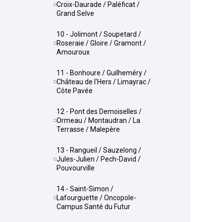
Croix-Daurade / Paléficat /
Grand Selve
10 - Jolimont / Soupetard /
Roseraie / Gloire / Gramont /
Amouroux
11 - Bonhoure / Guilheméry /
Château de l'Hers / Limayrac /
Côte Pavée
12 - Pont des Demoiselles /
Ormeau / Montaudran / La
Terrasse / Malepère
13 - Rangueil / Sauzelong /
Jules-Julien / Pech-David /
Pouvourville
14 - Saint-Simon /
Lafourguette / Oncopole-
Campus Santé du Futur