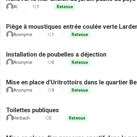
Al
1
Retenue
Piège à moustiques entrée coulée verte Larde
Anonyme
1
Retenue
Installation de poubelles a déjection
Anonyme
0
Retenue
Mise en place d'Uritrottoirs dans le quartier B
Anonyme
9
Retenue
Toilettes publiques
Herbach
0
Retenue