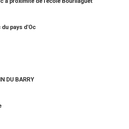
c à proximité de l'école Bourliaguet
ic du pays d'Oc
IN DU BARRY
e