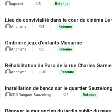
ugrandi
5
Retenue
Lieu de convivialité dans la cour du cinéma Le
Anonyme
4
Retenue
Ombriere jeux d'enfants Maourine
Anonyme
5
Retenue
Réhabilitation du Parc de la rue Charles Garnie
Anonyme
10
Retenue
Installlation de bancs sur le quartier Sauzelon
CDQ Rangueil-Sauzelong
3
Retenue
Rénover le mur ancien du jardin public du pays