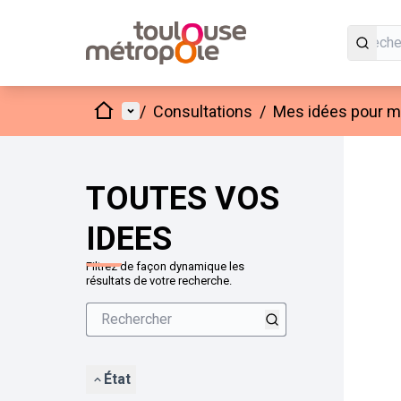
Accueil
Menu principal
/
Consultations
/
Mes idées pour mo
Passer
L'élément
+
−
TOUTES VOS
IDEES
Filtrez de façon dynamique les
résultats de votre recherche.
État