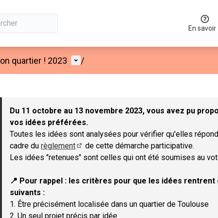
En savoir
Menu utilisateur
n quartier ! 2023
/
 la carte
 suivant est une carte qui présente les éléments de cette page co
Du 11 octobre au 13 novembre 2023, vous avez pu propos
vos idées préférées.
Toutes les idées sont analysées pour vérifier qu'elles répond
cadre du
règlement
de cette démarche participative.
(Lien externe)
Les idées "retenues" sont celles qui ont été soumises au vot
📍 Pour rappel : les critères pour que les idées rentren
suivants :
1. Être précisément localisée dans un quartier de Toulouse
2. Un seul projet précis par idée