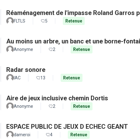
Réaménagement de l'impasse Roland Garros po
FLTLS
5
Retenue
Au moins un arbre, un banc et une borne-fonta
Anonyme
2
Retenue
Radar sonore
IAC
13
Retenue
Aire de jeux inclusive chemin Dortis
Anonyme
2
Retenue
ESPACE PUBLIC DE JEUX D ECHEC GEANT
dameroi
4
Retenue