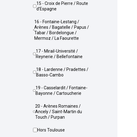
15 - Croix de Pierre / Route
d'Espagne
16 - Fontaine-Lestang /
Arènes / Bagatelle / Papus /
Tabar / Bordelongue /
Mermoz / La Faourette
17 - Mirail-Université /
Reynerie / Bellefontaine
18 - Lardenne / Pradettes /
Basso-Cambo
19 - Casselardit / Fontaine-
Bayonne / Cartoucherie
20 - Arènes Romaines /
Ancely / Saint-Martin du
Touch / Purpan
Hors Toulouse