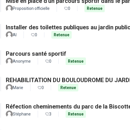
Mise en place d'un parcours sportif dans le par
Proposition officielle
0
Retenue
Installer des toilettes publiques au jardin publ
Al
0
Retenue
Parcours santé sportif
Anonyme
0
Retenue
REHABILITATION DU BOULOUDROME DU JARD
Marie
0
Retenue
Réfection cheminements du parc de la Biscott
Stéphane
3
Retenue