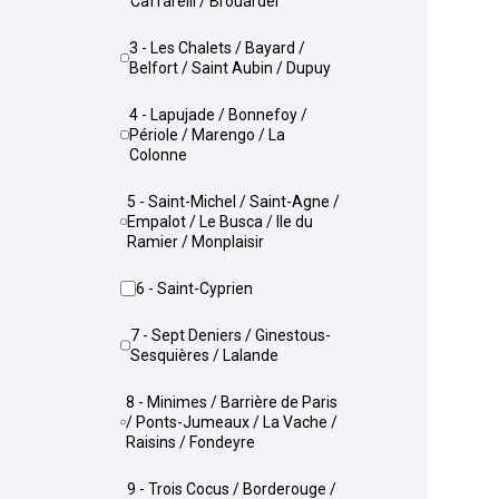
Caffarelli / Brouardel
3 - Les Chalets / Bayard /
Belfort / Saint Aubin / Dupuy
4 - Lapujade / Bonnefoy /
Périole / Marengo / La
Colonne
5 - Saint-Michel / Saint-Agne /
Empalot / Le Busca / Ile du
Ramier / Monplaisir
6 - Saint-Cyprien
7 - Sept Deniers / Ginestous-
Sesquières / Lalande
8 - Minimes / Barrière de Paris
/ Ponts-Jumeaux / La Vache /
Raisins / Fondeyre
9 - Trois Cocus / Borderouge /