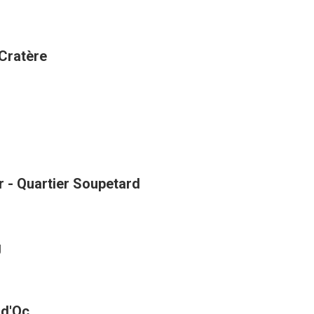
 Cratère
r - Quartier Soupetard
g
 d'Oc