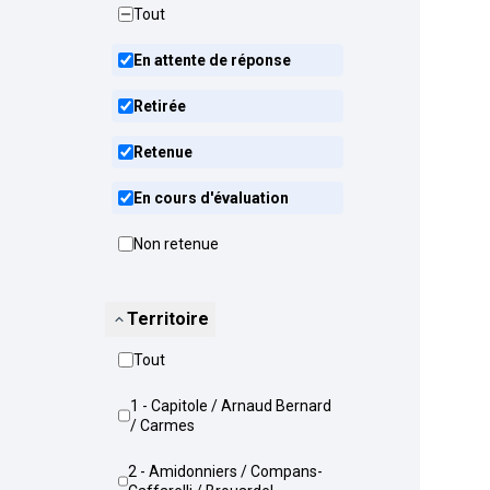
Tout
En attente de réponse
Retirée
Retenue
En cours d'évaluation
Non retenue
Territoire
Tout
1 - Capitole / Arnaud Bernard
/ Carmes
2 - Amidonniers / Compans-