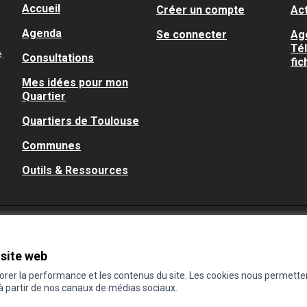
Accueil
Créer un compte
Act
Agenda
Se connecter
Ag
Té
.
Consultations
fic
Mes idées pour mon
Quartier
Quartiers de Toulouse
Communes
Outils & Ressources
 site web
iorer la performance et les contenus du site. Les cookies nous permette
 à partir de nos canaux de médias sociaux.