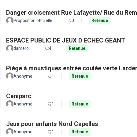
Danger croisement Rue Lafayette/ Rue du Remp
Proposition officielle
0
Retenue
ESPACE PUBLIC DE JEUX D ECHEC GEANT
dameroi
4
Retenue
Piège à moustiques entrée coulée verte Larde
Anonyme
1
Retenue
Caniparc
Anonyme
1
Retenue
Jeux pour enfants Nord Capelles
Anonyme
1
Retenue