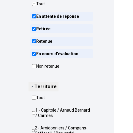
Tout
En attente de réponse
Retirée
Retenue
En cours d'évaluation
Non retenue
Territoire
Tout
1 - Capitole / Arnaud Bernard
/ Carmes
2 - Amidonniers / Compans-