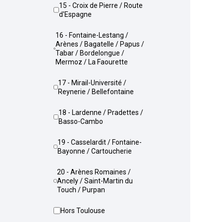
15 - Croix de Pierre / Route
d'Espagne
16 - Fontaine-Lestang /
Arènes / Bagatelle / Papus /
Tabar / Bordelongue /
Mermoz / La Faourette
17 - Mirail-Université /
Reynerie / Bellefontaine
18 - Lardenne / Pradettes /
Basso-Cambo
19 - Casselardit / Fontaine-
Bayonne / Cartoucherie
20 - Arènes Romaines /
Ancely / Saint-Martin du
Touch / Purpan
Hors Toulouse