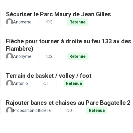
Sécuriser le Parc Maury de Jean Gilles
Anonyme
3
Retenue
Flêche pour tourner à droite au feu 133 av de
Flambère)
Anonyme
2
Retenue
Terrain de basket / volley / foot
Antonio
1
Retenue
Rajouter bancs et chaises au Parc Bagatelle 2
Proposition officielle
0
Retenue