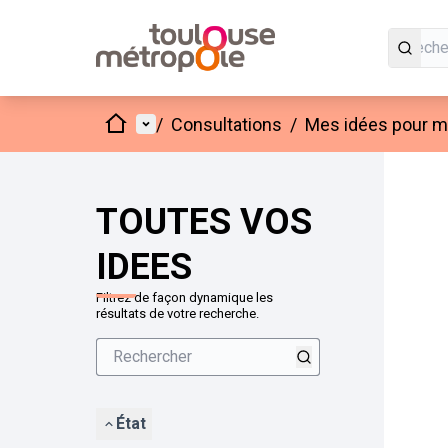
Accueil
Menu principal
/
Consultations
/
Mes idées pour mo
Passer
L'élément
+
−
TOUTES VOS
IDEES
Filtrez de façon dynamique les
résultats de votre recherche.
État