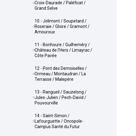
Croix-Daurade / Paléficat /
Grand Selve
10 - Jolimont / Soupetard /
Roseraie / Gloire / Gramont /
Amouroux
11 - Bonhoure / Guilheméry /
Château de l'Hers / Limayrac /
Côte Pavée
12 - Pont des Demoiselles /
Ormeau / Montaudran / La
Terrasse / Malepère
13 - Rangueil / Sauzelong /
Jules-Julien / Pech-David /
Pouvourville
14 - Saint-Simon /
Lafourguette / Oncopole-
Campus Santé du Futur