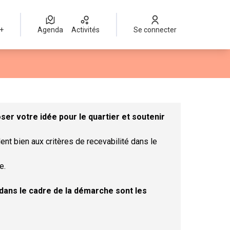
 +
Agenda
Activités
Se connecter
Leaflet
|
©
OpenStreetMap
contributors
mme des points de carte. L'élément peut être utilisé avec un lect
er votre idée pour le quartier et soutenir
ent bien aux critères de recevabilité dans le
e.
t dans le cadre de la démarche sont les