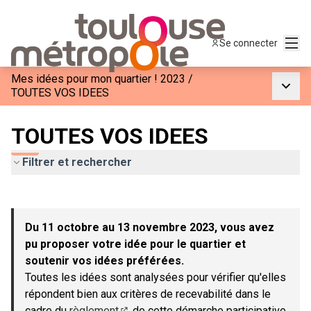
Menu
Se connecter
Mes idées pour mon quartier ! 2023
/
Menu p
TOUTES VOS IDEES
TOUTES VOS IDEES
Filtrer et rechercher
Passer la carte
Leaflet
|
©
OpenStreetMap
contributors
L'élément suivant est une carte qui présente les éléments de c
+
Du 11 octobre au 13 novembre 2023, vous avez
−
pu proposer votre idée pour le quartier et
soutenir vos idées préférées.
Toutes les idées sont analysées pour vérifier qu'elles
répondent bien aux critères de recevabilité dans le
cadre du
règlement
de cette démarche participative.