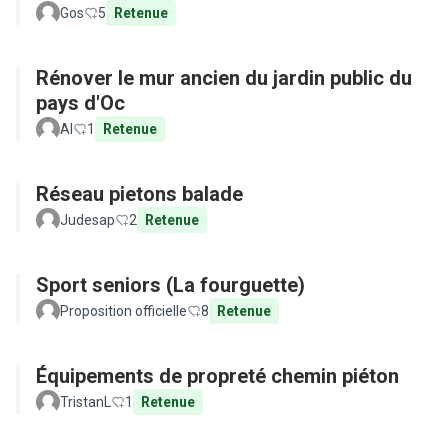
Gos
5
Retenue
Rénover le mur ancien du jardin public du
pays d'Oc
Al
1
Retenue
Réseau pietons balade
Judesap
2
Retenue
Sport seniors (La fourguette)
Proposition officielle
8
Retenue
Équipements de propreté chemin piéton
TristanL
1
Retenue