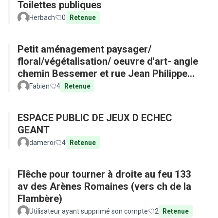
Toilettes publiques
Herbach
0
Retenue
Petit aménagement paysager/
floral/végétalisation/ oeuvre d'art- angle
chemin Bessemer et rue Jean Philippe
Rameau
Fabien
4
Retenue
ESPACE PUBLIC DE JEUX D ECHEC
GEANT
dameroi
4
Retenue
Flêche pour tourner à droite au feu 133
av des Arènes Romaines (vers ch de la
Flambère)
Utilisateur ayant supprimé son compte
2
Retenue