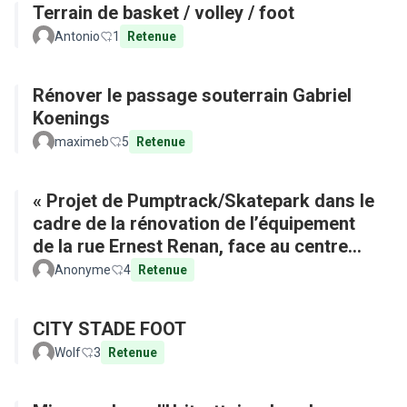
Terrain de basket / volley / foot
Antonio
1
Retenue
Rénover le passage souterrain Gabriel
Koenings
maximeb
5
Retenue
« Projet de Pumptrack/Skatepark dans le
cadre de la rénovation de l’équipement
de la rue Ernest Renan, face au centre
commercial »
Anonyme
4
Retenue
CITY STADE FOOT
Wolf
3
Retenue