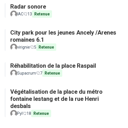
Radar sonore
IAC
13
Retenue
City park pour les jeunes Ancely /Arenes
romaines 6.1
virignie
5
Retenue
Réhabilitation de la place Raspail
Supacrum
7
Retenue
Végétalisation de la place du métro
fontaine lestang et de la rue Henri
desbals
Pyl
18
Retenue