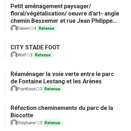
Petit aménagement paysager/
floral/végétalisation/ oeuvre d'art- angle
chemin Bessemer et rue Jean Philippe
Rameau
Fabien
4
Retenue
CITY STADE FOOT
Wolf
3
Retenue
Réaménager la voie verte entre le parc
de Fontaine Lestang et les Arènes
FranKoise
3
Retenue
Réfection cheminements du parc de la
Biscotte
Stéphane
3
Retenue