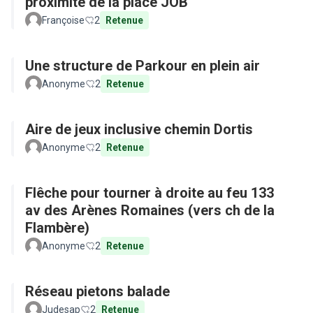
proximité de la place JOB
Françoise
2
Retenue
Une structure de Parkour en plein air
Anonyme
2
Retenue
Aire de jeux inclusive chemin Dortis
Anonyme
2
Retenue
Flêche pour tourner à droite au feu 133
av des Arènes Romaines (vers ch de la
Flambère)
Anonyme
2
Retenue
Réseau pietons balade
Judesap
2
Retenue