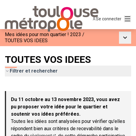
Menu
Se connecter
Mes idées pour mon quartier ! 2023
/
Menu p
TOUTES VOS IDEES
TOUTES VOS IDEES
Filtrer et rechercher
Passer la carte
Leaflet
|
©
OpenStreetMap
contributors
L'élément suivant est une carte qui présente les éléments de c
+
Du 11 octobre au 13 novembre 2023, vous avez
−
pu proposer votre idée pour le quartier et
soutenir vos idées préférées.
Toutes les idées sont analysées pour vérifier qu'elles
répondent bien aux critères de recevabilité dans le
cadre du
règlement
de cette démarche participative.