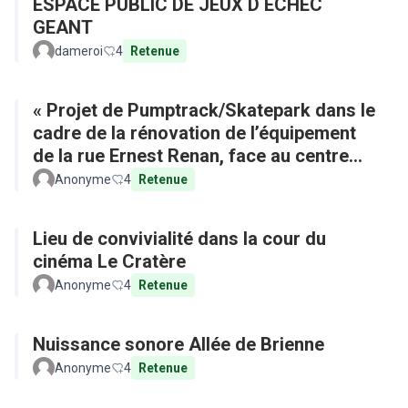
ESPACE PUBLIC DE JEUX D ECHEC
GEANT
dameroi
4
Retenue
« Projet de Pumptrack/Skatepark dans le
cadre de la rénovation de l’équipement
de la rue Ernest Renan, face au centre
commercial »
Anonyme
4
Retenue
Lieu de convivialité dans la cour du
cinéma Le Cratère
Anonyme
4
Retenue
Nuissance sonore Allée de Brienne
Anonyme
4
Retenue