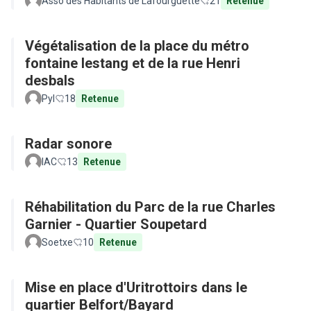
Asso des Habitants de Lafourguette
21
Retenue
Végétalisation de la place du métro
fontaine lestang et de la rue Henri
desbals
Pyl
18
Retenue
Radar sonore
IAC
13
Retenue
Réhabilitation du Parc de la rue Charles
Garnier - Quartier Soupetard
Soetxe
10
Retenue
Mise en place d'Uritrottoirs dans le
quartier Belfort/Bayard