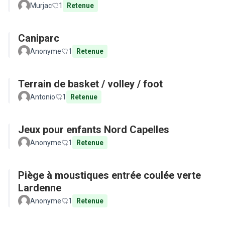
Murjac
1
Retenue
Caniparc
Anonyme
1
Retenue
Terrain de basket / volley / foot
Antonio
1
Retenue
Jeux pour enfants Nord Capelles
Anonyme
1
Retenue
Piège à moustiques entrée coulée verte
Lardenne
Anonyme
1
Retenue