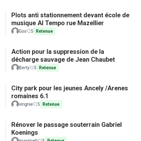
Plots anti stationnement devant école de
musique Al Tempo rue Mazellier
Gos
5
Retenue
Action pour la suppression de la
décharge sauvage de Jean Chaubet
Berty
5
Retenue
City park pour les jeunes Ancely /Arenes
romaines 6.1
virignie
5
Retenue
Rénover le passage souterrain Gabriel
Koenings
maximeb
5
Retenue