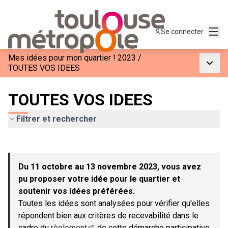
Menu
Se connecter
Mes idées pour mon quartier ! 2023
/
Menu p
TOUTES VOS IDEES
TOUTES VOS IDEES
Filtrer et rechercher
Passer la carte
Leaflet
|
©
OpenStreetMap
contributors
L'élément suivant est une carte qui présente les éléments de c
+
Du 11 octobre au 13 novembre 2023, vous avez
−
pu proposer votre idée pour le quartier et
soutenir vos idées préférées.
Toutes les idées sont analysées pour vérifier qu'elles
répondent bien aux critères de recevabilité dans le
cadre du
règlement
de cette démarche participative.