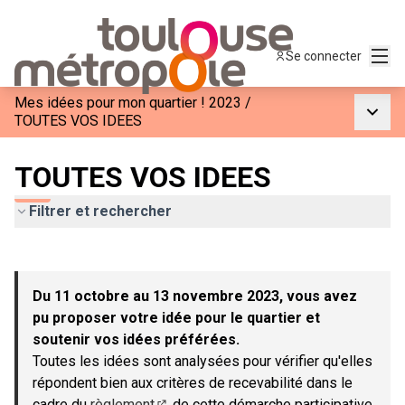
Menu
Se connecter
Mes idées pour mon quartier ! 2023
/
Menu p
TOUTES VOS IDEES
TOUTES VOS IDEES
Filtrer et rechercher
Passer la carte
Leaflet
|
©
OpenStreetMap
contributors
L'élément suivant est une carte qui présente les éléments de c
+
Du 11 octobre au 13 novembre 2023, vous avez
−
pu proposer votre idée pour le quartier et
soutenir vos idées préférées.
Toutes les idées sont analysées pour vérifier qu'elles
répondent bien aux critères de recevabilité dans le
cadre du
règlement
de cette démarche participative.