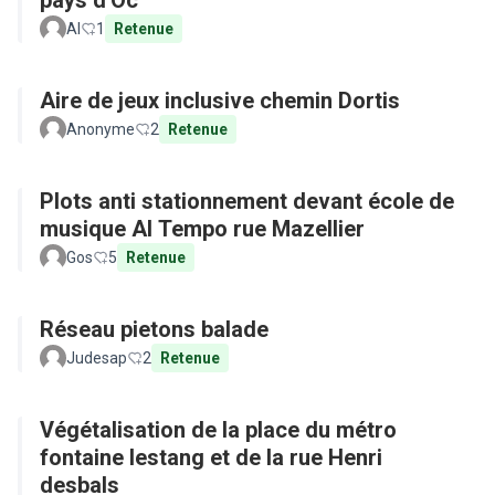
pays d'Oc
Al
1
Retenue
Aire de jeux inclusive chemin Dortis
Anonyme
2
Retenue
Plots anti stationnement devant école de
musique Al Tempo rue Mazellier
Gos
5
Retenue
Réseau pietons balade
Judesap
2
Retenue
Végétalisation de la place du métro
fontaine lestang et de la rue Henri
desbals