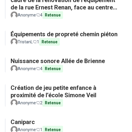
cadre de la rénovation de l’équipement
de la rue Ernest Renan, face au centre
commercial »
Anonyme
4
Retenue
Équipements de propreté chemin piéton
TristanL
1
Retenue
Nuissance sonore Allée de Brienne
Anonyme
4
Retenue
Création de jeu petite enfance à
proximité de l’école Simone Veil
Anonyme
2
Retenue
Caniparc
Anonyme
1
Retenue