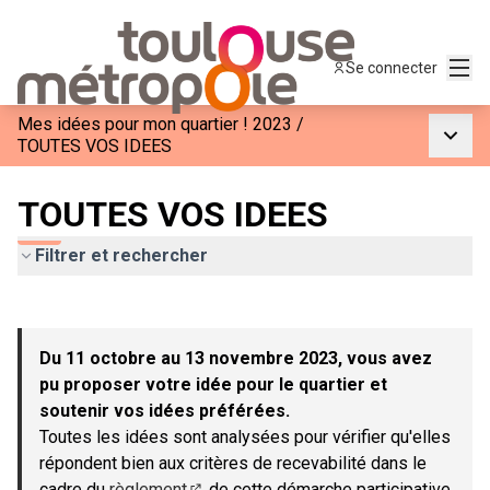
Menu
Se connecter
Mes idées pour mon quartier ! 2023
/
Menu p
TOUTES VOS IDEES
TOUTES VOS IDEES
Filtrer et rechercher
Passer la carte
Leaflet
|
©
OpenStreetMap
contributors
L'élément suivant est une carte qui présente les éléments de c
+
Du 11 octobre au 13 novembre 2023, vous avez
−
pu proposer votre idée pour le quartier et
soutenir vos idées préférées.
Toutes les idées sont analysées pour vérifier qu'elles
répondent bien aux critères de recevabilité dans le
cadre du
règlement
de cette démarche participative.