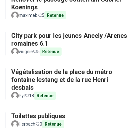
Koenings
maximeb
5
Retenue
City park pour les jeunes Ancely /Arenes
romaines 6.1
virignie
5
Retenue
Végétalisation de la place du métro
fontaine lestang et de la rue Henri
desbals
Pyl
18
Retenue
Toilettes publiques
Herbach
0
Retenue