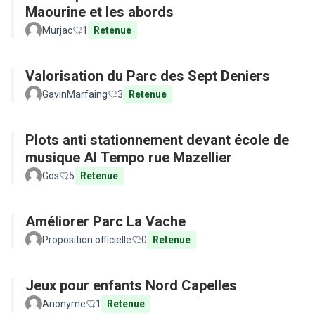
Maourine et les abords
Murjac
1
Retenue
Valorisation du Parc des Sept Deniers
GavinMarfaing
3
Retenue
Plots anti stationnement devant école de
musique Al Tempo rue Mazellier
Gos
5
Retenue
Améliorer Parc La Vache
Proposition officielle
0
Retenue
Jeux pour enfants Nord Capelles
Anonyme
1
Retenue