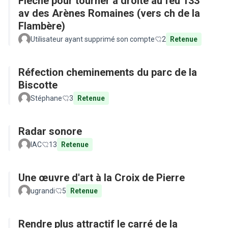
Flêche pour tourner à droite au feu 133
av des Arènes Romaines (vers ch de la
Flambère)
Utilisateur ayant supprimé son compte
2
Retenue
Réfection cheminements du parc de la
Biscotte
Stéphane
3
Retenue
Radar sonore
IAC
13
Retenue
Une œuvre d'art à la Croix de Pierre
ugrandi
5
Retenue
Rendre plus attractif le carré de la