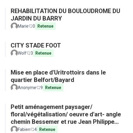
REHABILITATION DU BOULOUDROME DU
JARDIN DU BARRY
Marie
0
Retenue
CITY STADE FOOT
Wolf
3
Retenue
Mise en place d'Uritrottoirs dans le
quartier Belfort/Bayard
Anonyme
9
Retenue
Petit aménagement paysager/
floral/végétalisation/ oeuvre d'art- angle
chemin Bessemer et rue Jean Philippe
Rameau
Fabien
4
Retenue