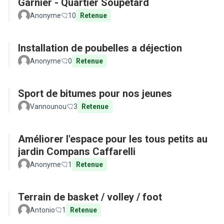
Garnier - Quartier Soupetard
Anonyme
10
Retenue
Installation de poubelles a déjection
Anonyme
0
Retenue
Sport de bitumes pour nos jeunes
Vannounou
3
Retenue
Améliorer l'espace pour les tous petits au
jardin Compans Caffarelli
Anonyme
1
Retenue
Terrain de basket / volley / foot
Antonio
1
Retenue