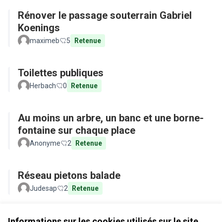
Rénover le passage souterrain Gabriel
Koenings
maximeb
5
Retenue
Toilettes publiques
Herbach
0
Retenue
Au moins un arbre, un banc et une borne-
fontaine sur chaque place
Anonyme
2
Retenue
Réseau pietons balade
Judesap
2
Retenue
Voir toutes les propositions retirées
Informations sur les cookies utilisés sur le site