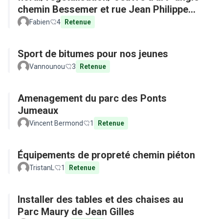
chemin Bessemer et rue Jean Philippe
Rameau
Fabien
4
Retenue
Sport de bitumes pour nos jeunes
Vannounou
3
Retenue
Amenagement du parc des Ponts
Jumeaux
Vincent Bermond
1
Retenue
Équipements de propreté chemin piéton
TristanL
1
Retenue
Installer des tables et des chaises au
Parc Maury de Jean Gilles