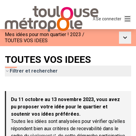
Menu
Se connecter
Mes idées pour mon quartier ! 2023
/
Menu p
TOUTES VOS IDEES
TOUTES VOS IDEES
Filtrer et rechercher
Passer la carte
Leaflet
|
©
OpenStreetMap
contributors
L'élément suivant est une carte qui présente les éléments de c
+
Du 11 octobre au 13 novembre 2023, vous avez
−
pu proposer votre idée pour le quartier et
soutenir vos idées préférées.
Toutes les idées sont analysées pour vérifier qu'elles
répondent bien aux critères de recevabilité dans le
cadre du
règlement
de cette démarche participative.