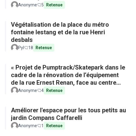
Anonyme
5
Retenue
Végétalisation de la place du métro
fontaine lestang et de la rue Henri
desbals
Pyl
18
Retenue
« Projet de Pumptrack/Skatepark dans le
cadre de la rénovation de l’équipement
de la rue Ernest Renan, face au centre
commercial »
Anonyme
4
Retenue
Améliorer l'espace pour les tous petits au
jardin Compans Caffarelli
Anonyme
1
Retenue