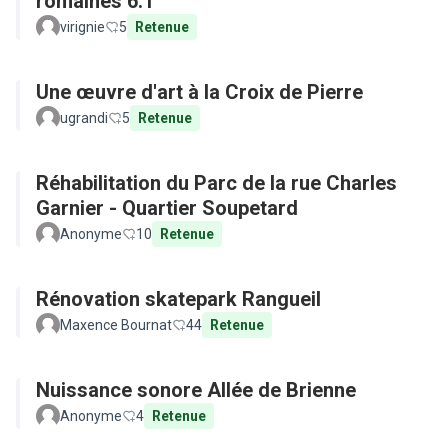
romaines 6.1
virignie
5
Retenue
Une œuvre d'art à la Croix de Pierre
ugrandi
5
Retenue
Réhabilitation du Parc de la rue Charles
Garnier - Quartier Soupetard
Anonyme
10
Retenue
Rénovation skatepark Rangueil
Maxence Bournat
44
Retenue
Nuissance sonore Allée de Brienne
Anonyme
4
Retenue