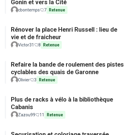
Gonin et vers la Cité
cbontemps
7
Retenue
Rénover la place Henri Russell : lieu de
vie et de fraicheur
Victor31
8
Retenue
Refaire la bande de roulement des pistes
cyclables des quais de Garonne
Olivier
3
Retenue
Plus de racks à vélo à la bibliothèque
Cabanis
Zazou99
11
Retenue
Securisation et coloriage traversée