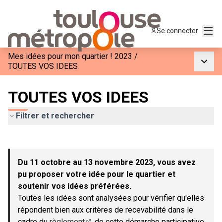
Menu
Se connecter
Mes idées pour mon quartier ! 2023
/
Menu p
TOUTES VOS IDEES
TOUTES VOS IDEES
Filtrer et rechercher
Passer la carte
Leaflet
|
©
OpenStreetMap
contributors
L'élément suivant est une carte qui présente les éléments de c
+
Du 11 octobre au 13 novembre 2023, vous avez
−
pu proposer votre idée pour le quartier et
soutenir vos idées préférées.
Toutes les idées sont analysées pour vérifier qu'elles
répondent bien aux critères de recevabilité dans le
cadre du
règlement
de cette démarche participative.