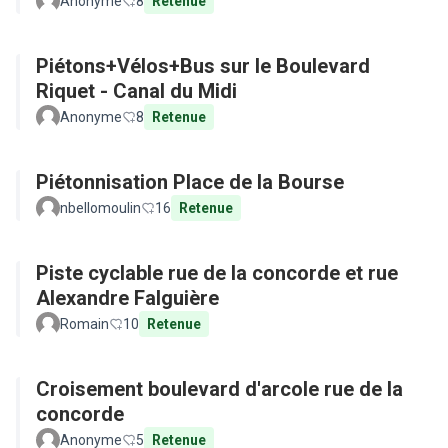
Anonyme
8
Retenue
Piétons+Vélos+Bus sur le Boulevard
Riquet - Canal du Midi
Anonyme
8
Retenue
Piétonnisation Place de la Bourse
nbellomoulin
16
Retenue
Piste cyclable rue de la concorde et rue
Alexandre Falguière
Romain
10
Retenue
Croisement boulevard d'arcole rue de la
concorde
Anonyme
5
Retenue