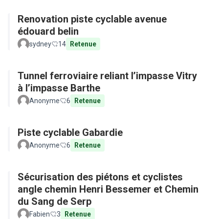
Renovation piste cyclable avenue
édouard belin
sydney
14
Retenue
Tunnel ferroviaire reliant l’impasse Vitry
à l’impasse Barthe
Anonyme
6
Retenue
Piste cyclable Gabardie
Anonyme
6
Retenue
Sécurisation des piétons et cyclistes
angle chemin Henri Bessemer et Chemin
du Sang de Serp
Fabien
3
Retenue