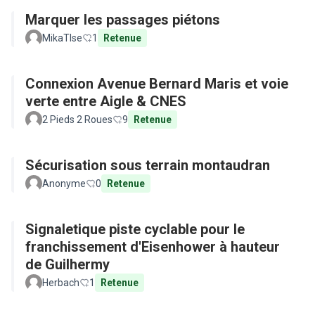
Marquer les passages piétons
MikaTlse
1
Retenue
Connexion Avenue Bernard Maris et voie
verte entre Aigle & CNES
2 Pieds 2 Roues
9
Retenue
Sécurisation sous terrain montaudran
Anonyme
0
Retenue
Signaletique piste cyclable pour le
franchissement d'Eisenhower à hauteur
de Guilhermy
Herbach
1
Retenue