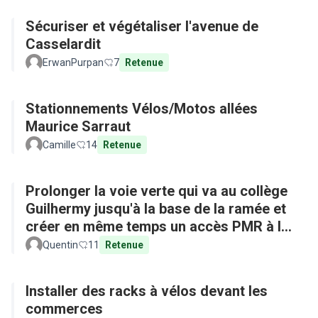
Sécuriser et végétaliser l'avenue de
Casselardit
ErwanPurpan
7
Retenue
Stationnements Vélos/Motos allées
Maurice Sarraut
Camille
14
Retenue
Prolonger la voie verte qui va au collège
Guilhermy jusqu'à la base de la ramée et
créer en même temps un accès PMR à la
base depuis l'arrêt de bus
Quentin
11
Retenue
Installer des racks à vélos devant les
commerces