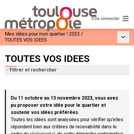
Menu
Se connecter
Mes idées pour mon quartier ! 2023
/
Menu p
TOUTES VOS IDEES
TOUTES VOS IDEES
Filtrer et rechercher
Passer la carte
Leaflet
|
©
OpenStreetMap
contributors
L'élément suivant est une carte qui présente les éléments de c
+
Du 11 octobre au 13 novembre 2023, vous avez
−
pu proposer votre idée pour le quartier et
soutenir vos idées préférées.
Toutes les idées sont analysées pour vérifier qu'elles
répondent bien aux critères de recevabilité dans le
cadre du
règlement
de cette démarche participative.