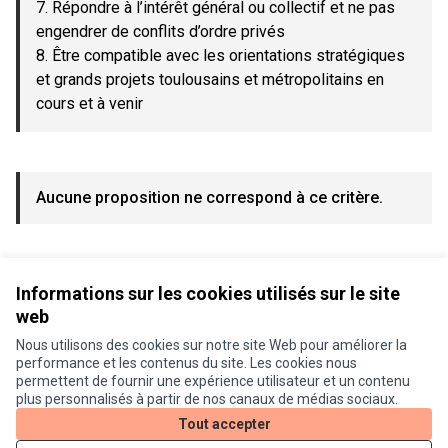
7. Répondre à l’intérêt général ou collectif et ne pas
engendrer de conflits d’ordre privés
8. Être compatible avec les orientations stratégiques
et grands projets toulousains et métropolitains en
cours et à venir
Aucune proposition ne correspond à ce critère.
Voir toutes les propositions retirées
Informations sur les cookies utilisés sur le site
web
Nous utilisons des cookies sur notre site Web pour améliorer la
Conditions d'utilisation
performance et les contenus du site. Les cookies nous
Paramètres des cookies
permettent de fournir une expérience utilisateur et un contenu
Je participe ! sur X
Je participe ! sur Facebook
Je participe ! sur Instagram
plus personnalisés à partir de nos canaux de médias sociaux.
(Lien externe)
(Lien externe)
(Lien externe)
Tout accepter