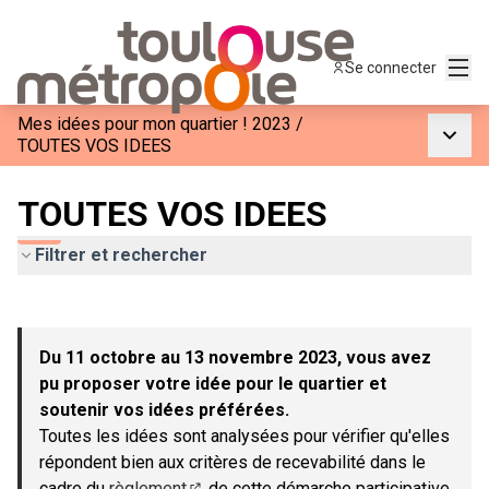
Menu
Se connecter
Mes idées pour mon quartier ! 2023
/
Menu p
TOUTES VOS IDEES
TOUTES VOS IDEES
Filtrer et rechercher
Passer la carte
Leaflet
|
©
OpenStreetMap
contributors
L'élément suivant est une carte qui présente les éléments de c
+
Du 11 octobre au 13 novembre 2023, vous avez
−
pu proposer votre idée pour le quartier et
soutenir vos idées préférées.
Toutes les idées sont analysées pour vérifier qu'elles
répondent bien aux critères de recevabilité dans le
cadre du
règlement
de cette démarche participative.