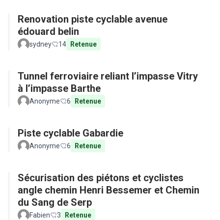
Renovation piste cyclable avenue
édouard belin
sydney
14
Retenue
Tunnel ferroviaire reliant l’impasse Vitry
à l’impasse Barthe
Anonyme
6
Retenue
Piste cyclable Gabardie
Anonyme
6
Retenue
Sécurisation des piétons et cyclistes
angle chemin Henri Bessemer et Chemin
du Sang de Serp
Fabien
3
Retenue