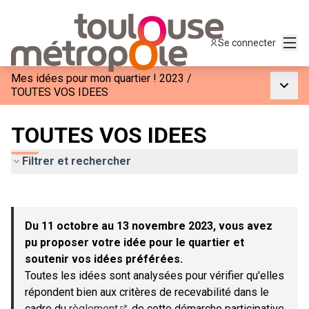
Menu
Se connecter
Mes idées pour mon quartier ! 2023
/
Menu p
TOUTES VOS IDEES
TOUTES VOS IDEES
Filtrer et rechercher
Passer la carte
Leaflet
|
©
OpenStreetMap
contributors
L'élément suivant est une carte qui présente les éléments de c
+
Du 11 octobre au 13 novembre 2023, vous avez
−
pu proposer votre idée pour le quartier et
soutenir vos idées préférées.
Toutes les idées sont analysées pour vérifier qu'elles
répondent bien aux critères de recevabilité dans le
cadre du
règlement
de cette démarche participative.