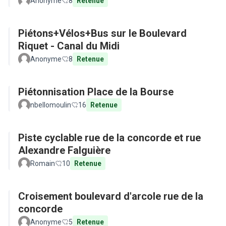
Anonyme
8
Retenue
Piétons+Vélos+Bus sur le Boulevard
Riquet - Canal du Midi
Anonyme
8
Retenue
Piétonnisation Place de la Bourse
nbellomoulin
16
Retenue
Piste cyclable rue de la concorde et rue
Alexandre Falguière
Romain
10
Retenue
Croisement boulevard d'arcole rue de la
concorde
Anonyme
5
Retenue