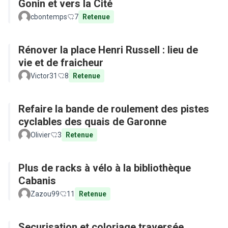
Gonin et vers la Cité
cbontemps
7
Retenue
Rénover la place Henri Russell : lieu de
vie et de fraicheur
Victor31
8
Retenue
Refaire la bande de roulement des pistes
cyclables des quais de Garonne
Olivier
3
Retenue
Plus de racks à vélo à la bibliothèque
Cabanis
Zazou99
11
Retenue
Securisation et coloriage traversée