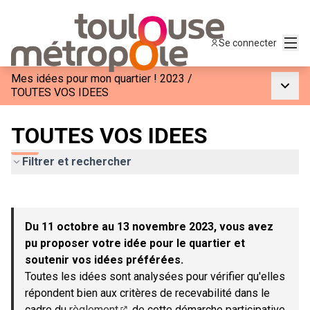
Menu
Se connecter
Mes idées pour mon quartier ! 2023
/
Menu p
TOUTES VOS IDEES
TOUTES VOS IDEES
Filtrer et rechercher
Passer la carte
Leaflet
|
©
OpenStreetMap
contributors
L'élément suivant est une carte qui présente les éléments de c
+
Du 11 octobre au 13 novembre 2023, vous avez
−
pu proposer votre idée pour le quartier et
soutenir vos idées préférées.
Toutes les idées sont analysées pour vérifier qu'elles
répondent bien aux critères de recevabilité dans le
cadre du
règlement
de cette démarche participative.