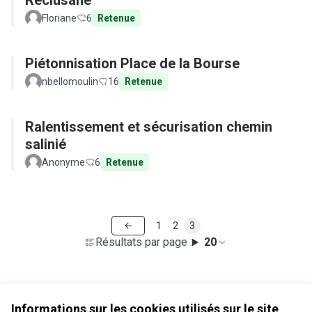
Réclusane
Floriane
6
Retenue
Piétonnisation Place de la Bourse
nbellomoulin
16
Retenue
Ralentissement et sécurisation chemin
salinié
Anonyme
6
Retenue
1
2
3
Résultats par page :
20
Voir toutes les propositions retirées
Informations sur les cookies utilisés sur le site