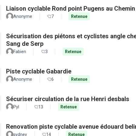
Liaison cyclable Rond point Pugens au Chemin
Anonyme
7
Retenue
Sécurisation des piétons et cyclistes angle c
Sang de Serp
Fabien
3
Retenue
Piste cyclable Gabardie
Anonyme
6
Retenue
Sécuriser circulation de la rue Henri desbals
Pyl
13
Retenue
Renovation piste cyclable avenue édouard beli
sydney
14
Retenue