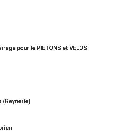
VENUE D'ATLANTA avec de l'éclairage pour le PIETONS et VELOS
s (Reynerie)
prien