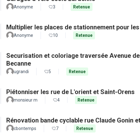
Anonyme
3
Retenue
Multiplier les places de stationnement pour les
Anonyme
10
Retenue
Securisation et coloriage traversée Avenue de
Becanne
ugrandi
5
Retenue
Piétonniser les rue de L'orient et Saint-Orens
monsieur m
4
Retenue
Rénovation bande cyclable rue Claude Gonin et 
cbontemps
7
Retenue