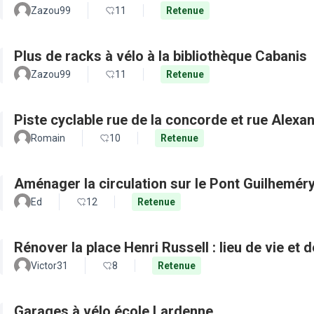
Zazou99
11
Retenue
Plus de racks à vélo à la bibliothèque Cabanis
Zazou99
11
Retenue
Piste cyclable rue de la concorde et rue Alexa
Romain
10
Retenue
Aménager la circulation sur le Pont Guilhemér
Ed
12
Retenue
Rénover la place Henri Russell : lieu de vie et 
Victor31
8
Retenue
Garages à vélo école Lardenne