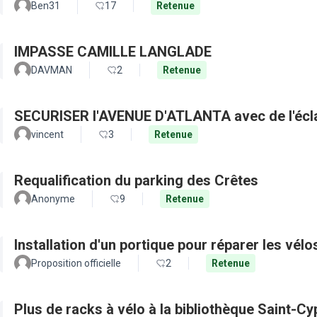
Ben31
17
Retenue
IMPASSE CAMILLE LANGLADE
DAVMAN
2
Retenue
SECURISER l'A
vincent
3
Retenue
Requalification du parking des Crêtes
Anonyme
9
Retenue
Installation d'un portique pour réparer les vélo
Proposition officielle
2
Retenue
Plus de racks à vélo à la bibliothèque Saint-Cy