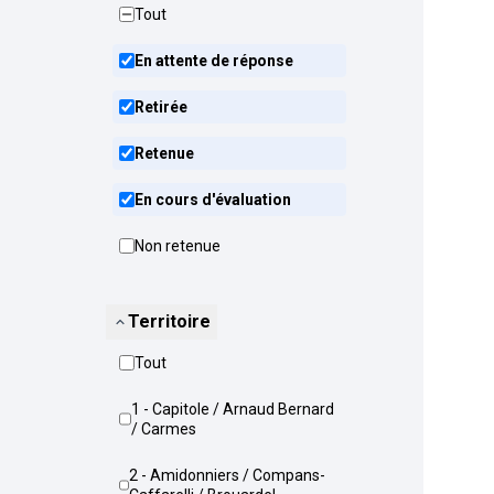
Tout
En attente de réponse
Retirée
Retenue
En cours d'évaluation
Non retenue
Territoire
Tout
1 - Capitole / Arnaud Bernard
/ Carmes
2 - Amidonniers / Compans-