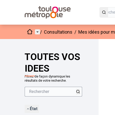
Accueil
Menu principal
/
Consultations
/
Mes idées pour mo
Passer
L'élément
+
−
TOUTES VOS
IDEES
Filtrez de façon dynamique les
résultats de votre recherche.
État