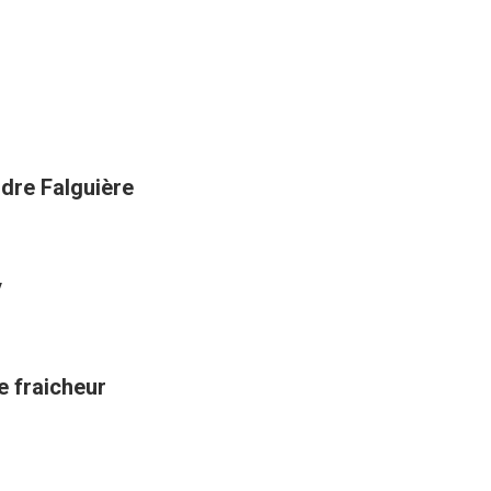
ndre Falguière
y
de fraicheur