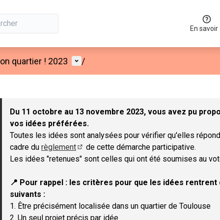
En savoir
Menu utilisateur
n quartier ! 2023
/
 la carte
 suivant est une carte qui présente les éléments de cette page co
Du 11 octobre au 13 novembre 2023, vous avez pu propos
vos idées préférées.
Toutes les idées sont analysées pour vérifier qu'elles répond
cadre du
règlement
de cette démarche participative.
(Lien externe)
Les idées "retenues" sont celles qui ont été soumises au vot
📍 Pour rappel : les critères pour que les idées rentren
suivants :
1. Être précisément localisée dans un quartier de Toulouse
2. Un seul projet précis par idée