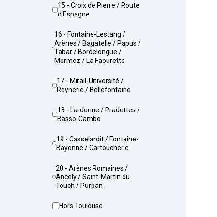
15 - Croix de Pierre / Route
d'Espagne
16 - Fontaine-Lestang /
Arènes / Bagatelle / Papus /
Tabar / Bordelongue /
Mermoz / La Faourette
17 - Mirail-Université /
Reynerie / Bellefontaine
18 - Lardenne / Pradettes /
Basso-Cambo
19 - Casselardit / Fontaine-
Bayonne / Cartoucherie
20 - Arènes Romaines /
Ancely / Saint-Martin du
Touch / Purpan
Hors Toulouse