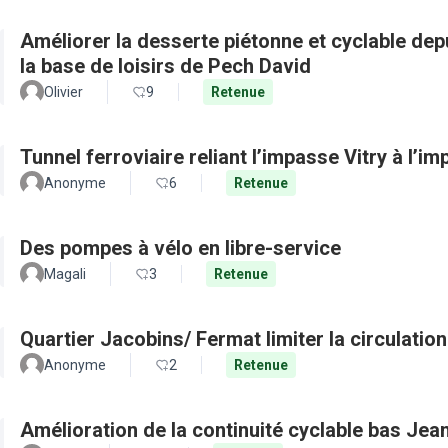
Améliorer la desserte piétonne et cyclable depu
la base de loisirs de Pech David
Olivier
9
Retenue
Tunnel ferroviaire reliant l’impasse Vitry à l’i
Anonyme
6
Retenue
Des pompes à vélo en libre-service
Magali
3
Retenue
Quartier Jacobins/ Fermat limi
Anonyme
2
Retenue
Amélioration de la continuité cyclable bas Jea