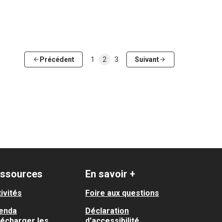
Précédent
1
2
3
Suivant
ssources
En savoir +
ivités
Foire aux questions
enda
Déclaration
lécharger les
d'accessibilité