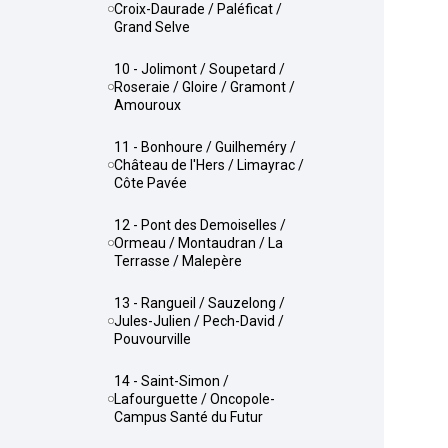
Croix-Daurade / Paléficat /
Grand Selve
10 - Jolimont / Soupetard /
Roseraie / Gloire / Gramont /
Amouroux
11 - Bonhoure / Guilheméry /
Château de l'Hers / Limayrac /
Côte Pavée
12 - Pont des Demoiselles /
Ormeau / Montaudran / La
Terrasse / Malepère
13 - Rangueil / Sauzelong /
Jules-Julien / Pech-David /
Pouvourville
14 - Saint-Simon /
Lafourguette / Oncopole-
Campus Santé du Futur