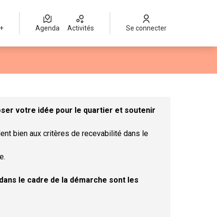
 +
Agenda
Activités
Se connecter
Leaflet
|
©
OpenStreetMap
contributors
mme des points de carte. L'élément peut être utilisé avec un lect
er votre idée pour le quartier et soutenir
ent bien aux critères de recevabilité dans le
e.
t dans le cadre de la démarche sont les