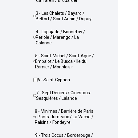
Caffarelli / Brouardel
3 - Les Chalets / Bayard /
Belfort / Saint Aubin / Dupuy
4 - Lapujade / Bonnefoy /
Périole / Marengo / La
Colonne
5 - Saint-Michel / Saint-Agne /
Empalot / Le Busca / Ile du
Ramier / Monplaisir
6 - Saint-Cyprien
7 - Sept Deniers / Ginestous-
Sesquières / Lalande
8 - Minimes / Barrière de Paris
/ Ponts-Jumeaux / La Vache /
Raisins / Fondeyre
9 - Trois Cocus / Borderouge /