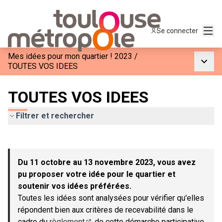
Menu
Se connecter
Mes idées pour mon quartier ! 2023
/
Menu p
TOUTES VOS IDEES
TOUTES VOS IDEES
Filtrer et rechercher
Passer la carte
Leaflet
|
©
OpenStreetMap
contributors
L'élément suivant est une carte qui présente les éléments de c
+
Du 11 octobre au 13 novembre 2023, vous avez
−
pu proposer votre idée pour le quartier et
soutenir vos idées préférées.
Toutes les idées sont analysées pour vérifier qu'elles
répondent bien aux critères de recevabilité dans le
cadre du
règlement
de cette démarche participative.