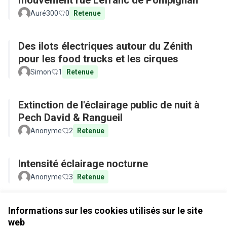
mouvement rue Lefranc de Pompignan
Auré300
0
Retenue
Des ilots électriques autour du Zénith
pour les food trucks et les cirques
Simon
1
Retenue
Extinction de l'éclairage public de nuit à
Pech David & Rangueil
Anonyme
2
Retenue
Intensité éclairage nocturne
Anonyme
3
Retenue
Voir toutes les propositions retirées
Informations sur les cookies utilisés sur le site
web