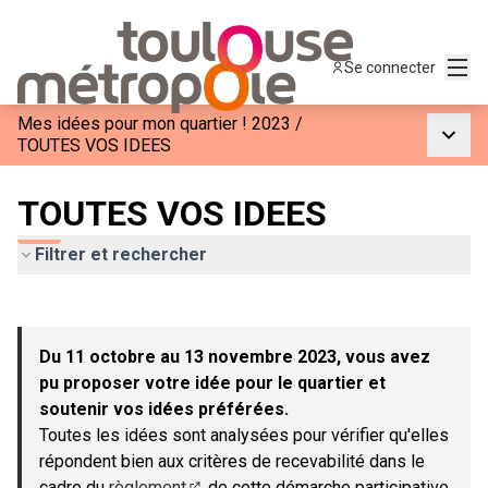
Menu
Se connecter
Mes idées pour mon quartier ! 2023
/
Menu p
TOUTES VOS IDEES
TOUTES VOS IDEES
Filtrer et rechercher
Passer la carte
Leaflet
|
©
OpenStreetMap
contributors
L'élément suivant est une carte qui présente les éléments de c
+
Du 11 octobre au 13 novembre 2023, vous avez
−
pu proposer votre idée pour le quartier et
soutenir vos idées préférées.
Toutes les idées sont analysées pour vérifier qu'elles
répondent bien aux critères de recevabilité dans le
cadre du
règlement
de cette démarche participative.