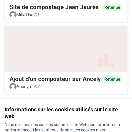
Site de compostage Jean Jaurès
Retenue
MikaTlse
1
Ajout d'un composteur sur Ancely
Retenue
Anonyme
1
Voir toutes les propositions retirées
Informations sur les cookies utilisés sur le site
web
Nous utilisons des cookies sur notre site Web pour améliorer la
Conditions d'utilisation
performance et les contenus du site. Les cookies nous
Paramètres des cookies