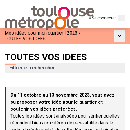
Menu
Se connecter
Mes idées pour mon quartier ! 2023
/
Menu p
TOUTES VOS IDEES
TOUTES VOS IDEES
Filtrer et rechercher
Passer la carte
Leaflet
|
©
OpenStreetMap
contributors
L'élément suivant est une carte qui présente les éléments de c
+
Du 11 octobre au 13 novembre 2023, vous avez
−
pu proposer votre idée pour le quartier et
soutenir vos idées préférées.
Toutes les idées sont analysées pour vérifier qu'elles
répondent bien aux critères de recevabilité dans le
cadre du
règlement
de cette démarche participative.