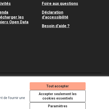
ivités
Foire aux questions
enda
Déclaration
lécharger les
d'accessibilité
hiers Open Data
Besoin d'aide ?
Je participe ! sur X
Je participe ! sur Faceboo
Je participe ! sur In
Tout accepter
(Lien externe)
(Lien externe)
(Lien externe)
Accepter seulement les
nt de fournir une
cookies essentiels
Licence Creative Comm
(Lien externe)
Paramètres