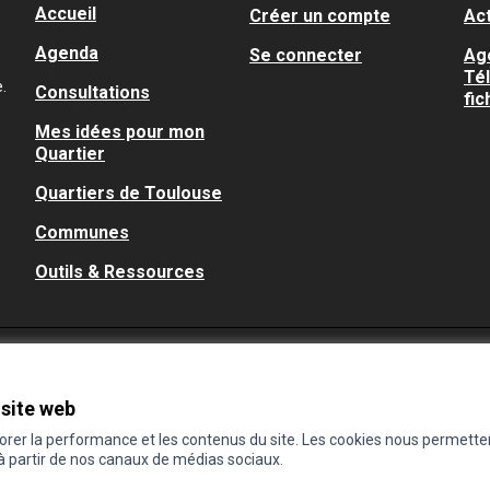
Accueil
Créer un compte
Act
Agenda
Se connecter
Ag
Té
.
Consultations
fic
Mes idées pour mon
Quartier
Quartiers de Toulouse
Communes
Outils & Ressources
 site web
iorer la performance et les contenus du site. Les cookies nous permette
 à partir de nos canaux de médias sociaux.