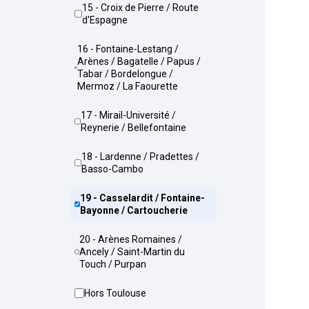
15 - Croix de Pierre / Route
d'Espagne
16 - Fontaine-Lestang /
Arènes / Bagatelle / Papus /
Tabar / Bordelongue /
Mermoz / La Faourette
17 - Mirail-Université /
Reynerie / Bellefontaine
18 - Lardenne / Pradettes /
Basso-Cambo
19 - Casselardit / Fontaine-
Bayonne / Cartoucherie
20 - Arènes Romaines /
Ancely / Saint-Martin du
Touch / Purpan
Hors Toulouse