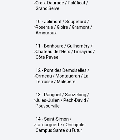
Croix-Daurade / Paléficat /
Grand Selve
10 - Jolimont / Soupetard /
Roseraie / Gloire / Gramont /
Amouroux
11 - Bonhoure / Guilheméry /
Château de l'Hers / Limayrac /
Côte Pavée
12 - Pont des Demoiselles /
Ormeau / Montaudran / La
Terrasse / Malepère
13 - Rangueil / Sauzelong /
Jules-Julien / Pech-David /
Pouvourville
14 - Saint-Simon /
Lafourguette / Oncopole-
Campus Santé du Futur