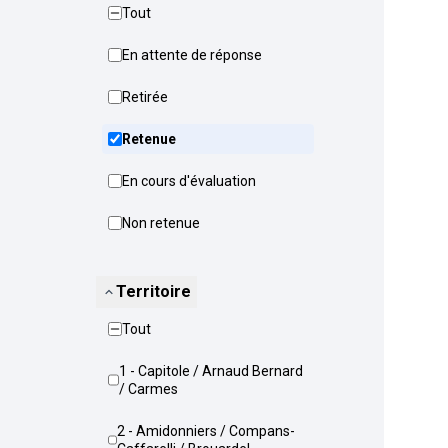
Tout
En attente de réponse
Retirée
Retenue
En cours d'évaluation
Non retenue
Territoire
Tout
1 - Capitole / Arnaud Bernard
/ Carmes
2 - Amidonniers / Compans-