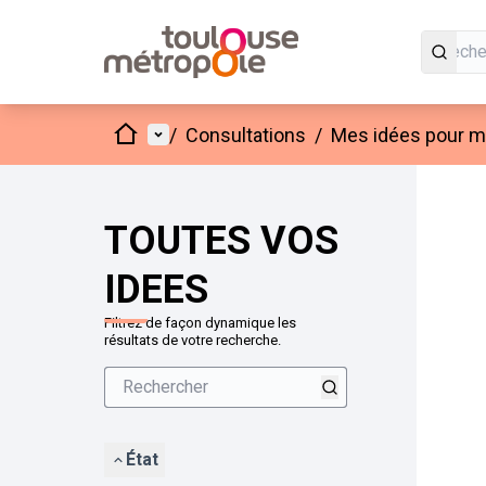
Accueil
Menu principal
/
Consultations
/
Mes idées pour mo
Passer
L'élément
+
−
TOUTES VOS
IDEES
Filtrez de façon dynamique les
résultats de votre recherche.
État