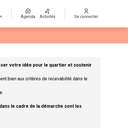
 +
Agenda
Activités
Se connecter
Leaflet
|
©
OpenStreetMap
contributors
mme des points de carte. L'élément peut être utilisé avec un lect
er votre idée pour le quartier et soutenir
ent bien aux critères de recevabilité dans le
e.
t dans le cadre de la démarche sont les