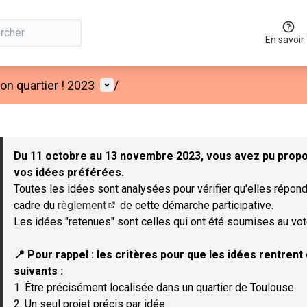
En savoir
Menu utilisateur
n quartier ! 2023
/
 la carte
 suivant est une carte qui présente les éléments de cette page co
Du 11 octobre au 13 novembre 2023, vous avez pu propos
vos idées préférées.
Toutes les idées sont analysées pour vérifier qu'elles répond
cadre du
règlement
de cette démarche participative.
(Lien externe)
Les idées "retenues" sont celles qui ont été soumises au vot
📍 Pour rappel : les critères pour que les idées rentren
suivants :
1. Être précisément localisée dans un quartier de Toulouse
2. Un seul projet précis par idée