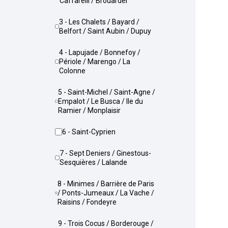
Caffarelli / Brouardel
3 - Les Chalets / Bayard /
Belfort / Saint Aubin / Dupuy
4 - Lapujade / Bonnefoy /
Périole / Marengo / La
Colonne
5 - Saint-Michel / Saint-Agne /
Empalot / Le Busca / Ile du
Ramier / Monplaisir
6 - Saint-Cyprien
7 - Sept Deniers / Ginestous-
Sesquières / Lalande
8 - Minimes / Barrière de Paris
/ Ponts-Jumeaux / La Vache /
Raisins / Fondeyre
9 - Trois Cocus / Borderouge /