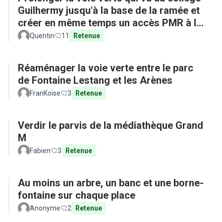
Guilhermy jusqu'à la base de la ramée et
créer en même temps un accès PMR à la
base depuis l'arrêt de bus
Quentin
11
Retenue
Réaménager la voie verte entre le parc
de Fontaine Lestang et les Arènes
FranKoise
3
Retenue
Verdir le parvis de la médiathèque Grand
M
Fabien
3
Retenue
Au moins un arbre, un banc et une borne-
fontaine sur chaque place
Anonyme
2
Retenue