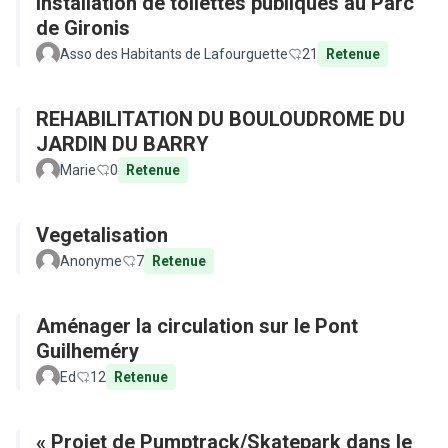
Installation de toilettes publiques au Parc
de Gironis
Asso des Habitants de Lafourguette
21
Retenue
REHABILITATION DU BOULOUDROME DU
JARDIN DU BARRY
Marie
0
Retenue
Vegetalisation
Anonyme
7
Retenue
Aménager la circulation sur le Pont
Guilheméry
Ed
12
Retenue
« Projet de Pumptrack/Skatepark dans le