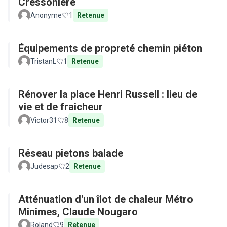
Créssonière
Anonyme
1
Retenue
Équipements de propreté chemin piéton
TristanL
1
Retenue
Rénover la place Henri Russell : lieu de
vie et de fraicheur
Victor31
8
Retenue
Réseau pietons balade
Judesap
2
Retenue
Atténuation d'un îlot de chaleur Métro
Minimes, Claude Nougaro
Roland
9
Retenue