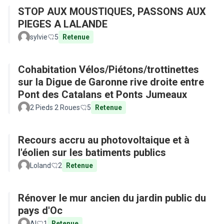
STOP AUX MOUSTIQUES, PASSONS AUX
PIEGES A LALANDE
sylvie
5
Retenue
Cohabitation Vélos/Piétons/trottinettes
sur la Digue de Garonne rive droite entre
Pont des Catalans et Ponts Jumeaux
2 Pieds 2 Roues
5
Retenue
Recours accru au photovoltaique et à
l'éolien sur les batiments publics
Loland
2
Retenue
Rénover le mur ancien du jardin public du
pays d'Oc
Al
1
Retenue