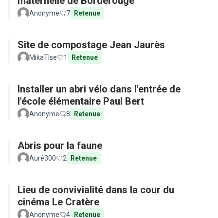
maternelle de Borderouge
Anonyme
7
Retenue
Site de compostage Jean Jaurès
MikaTlse
1
Retenue
Installer un abri vélo dans l'entrée de
l'école élémentaire Paul Bert
Anonyme
8
Retenue
Abris pour la faune
Auré300
2
Retenue
Lieu de convivialité dans la cour du
cinéma Le Cratère
Anonyme
4
Retenue