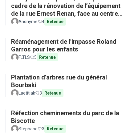
cadre de la rénovation de l’équipement
de la rue Ernest Renan, face au centre
commercial »
Anonyme
4
Retenue
Réaménagement de l'impasse Roland
Garros pour les enfants
FLTLS
5
Retenue
Plantation d'arbres rue du général
Bourbaki
Laetitiak
3
Retenue
Réfection cheminements du parc de la
Biscotte
Stéphane
3
Retenue