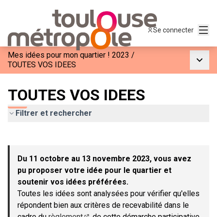
Menu
Se connecter
Mes idées pour mon quartier ! 2023
/
Menu p
TOUTES VOS IDEES
TOUTES VOS IDEES
Filtrer et rechercher
Passer la carte
Leaflet
|
©
OpenStreetMap
contributors
L'élément suivant est une carte qui présente les éléments de c
+
Du 11 octobre au 13 novembre 2023, vous avez
−
pu proposer votre idée pour le quartier et
soutenir vos idées préférées.
Toutes les idées sont analysées pour vérifier qu'elles
répondent bien aux critères de recevabilité dans le
cadre du
règlement
de cette démarche participative.