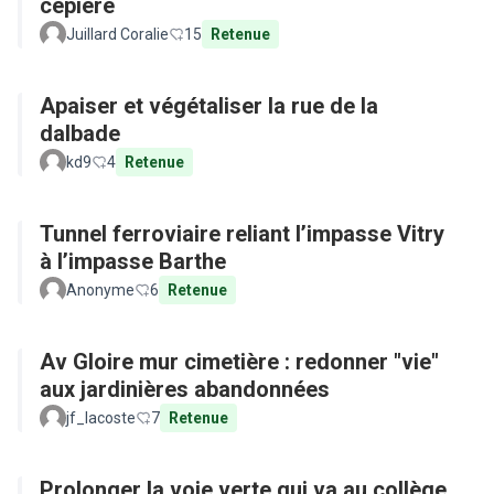
cepière
Juillard Coralie
15
Retenue
Apaiser et végétaliser la rue de la
dalbade
kd9
4
Retenue
Tunnel ferroviaire reliant l’impasse Vitry
à l’impasse Barthe
Anonyme
6
Retenue
Av Gloire mur cimetière : redonner "vie"
aux jardinières abandonnées
jf_lacoste
7
Retenue
Prolonger la voie verte qui va au collège