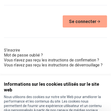
Se connecter
S'inscrire
Mot de passe oublié ?
Vous n’avez pas reçu les instructions de confirmation ?
Vous n’avez pas reçu les instructions de déverrouillage ?
Informations sur les cookies utilisés sur le site
web
Nous utilisons des cookies sur notre site Web pour améliorer la
Conditions d'utilisation
performance et les contenus du site. Les cookies nous
Paramètres des cookies
permettent de fournir une expérience utilisateur et un contenu
Je participe ! sur X
Je participe ! sur Facebook
Je participe ! sur Instagram
plus personnalisés à partir de nos canaux de médias sociaux.