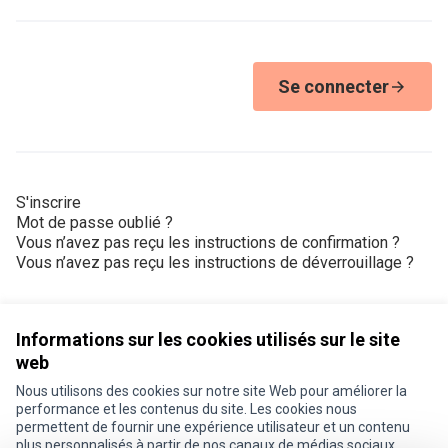
Se connecter
S'inscrire
Mot de passe oublié ?
Vous n’avez pas reçu les instructions de confirmation ?
Vous n’avez pas reçu les instructions de déverrouillage ?
Informations sur les cookies utilisés sur le site
web
Nous utilisons des cookies sur notre site Web pour améliorer la
Conditions d'utilisation
performance et les contenus du site. Les cookies nous
Paramètres des cookies
permettent de fournir une expérience utilisateur et un contenu
Je participe ! sur X
Je participe ! sur Facebook
Je participe ! sur Instagram
plus personnalisés à partir de nos canaux de médias sociaux.