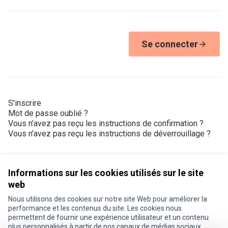
Se connecter
S'inscrire
Mot de passe oublié ?
Vous n’avez pas reçu les instructions de confirmation ?
Vous n’avez pas reçu les instructions de déverrouillage ?
Informations sur les cookies utilisés sur le site
web
Nous utilisons des cookies sur notre site Web pour améliorer la
Conditions d'utilisation
performance et les contenus du site. Les cookies nous
Paramètres des cookies
permettent de fournir une expérience utilisateur et un contenu
Je participe ! sur X
Je participe ! sur Facebook
Je participe ! sur Instagram
plus personnalisés à partir de nos canaux de médias sociaux.