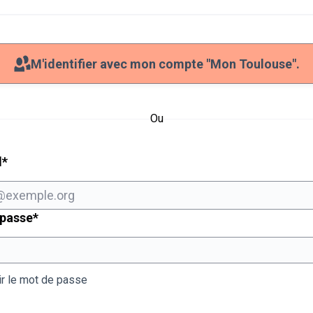
M'identifier avec mon compte "Mon Toulouse".
Ou
Champ obligatoire
l
*
Champ obligatoire
 passe
*
ir le mot de passe