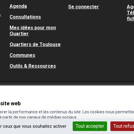
Agenda
Se connecter
Ag
Té
.
Consultations
fic
Mes idées pour mon
Quartier
Quartiers de Toulouse
Communes
Outils & Ressources
 site web
iorer la performance et les contenus du site. Les cookies nous permette
 à partir de nos canaux de médias sociaux.
Tout accepter
Tout refu
ur ceux que vous souhaitez activer