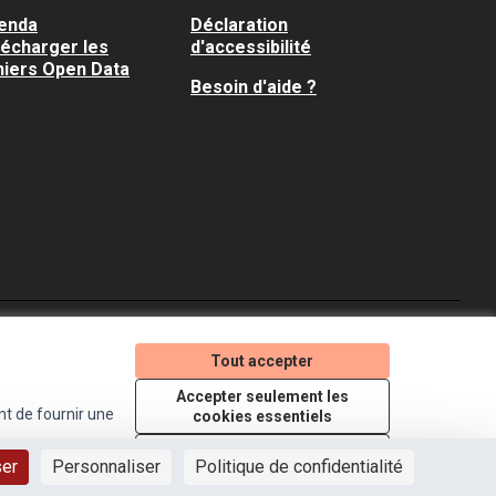
enda
Déclaration
lécharger les
d'accessibilité
hiers Open Data
Besoin d'aide ?
Je participe ! sur X
Je participe ! sur Faceboo
Je participe ! sur In
Tout accepter
(Lien externe)
(Lien externe)
(Lien externe)
Accepter seulement les
nt de fournir une
cookies essentiels
Licence Creative Comm
(Lien externe)
Paramètres
ser
Personnaliser
Politique de confidentialité