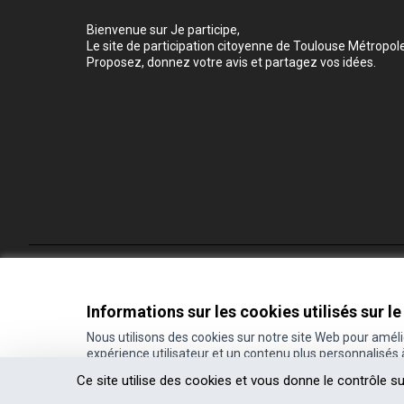
Bienvenue sur Je participe,
Le site de participation citoyenne de Toulouse Métropole
Proposez, donnez votre avis et partagez vos idées.
Conditions d'utilisation
Paramètres des cookies
Informations sur les cookies utilisés sur le
Nous utilisons des cookies sur notre site Web pour amél
expérience utilisateur et un contenu plus personnalisés
(Lien externe)
Site réalisé grâce au
logiciel libre Decidim
.
Ce site utilise des cookies et vous donne le contrôle s
(Lien externe)