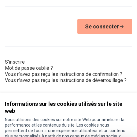
Se connecter
S'inscrire
Mot de passe oublié ?
Vous n’avez pas reçu les instructions de confirmation ?
Vous n’avez pas reçu les instructions de déverrouillage ?
Informations sur les cookies utilisés sur le site
web
Nous utilisons des cookies sur notre site Web pour améliorer la
Conditions d'utilisation
performance et les contenus du site. Les cookies nous
Paramètres des cookies
permettent de fournir une expérience utilisateur et un contenu
Je participe ! sur X
Je participe ! sur Facebook
Je participe ! sur Instagram
plus personnalisés à partir de nos canaux de médias sociaux.