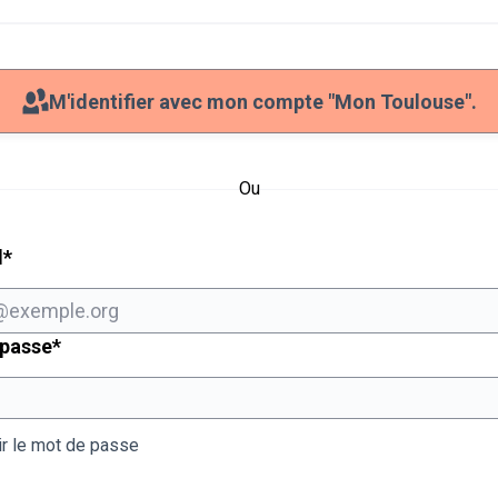
M'identifier avec mon compte "Mon Toulouse".
Ou
Champ obligatoire
l
*
Champ obligatoire
 passe
*
ir le mot de passe