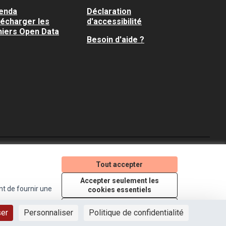
enda
Déclaration
lécharger les
d'accessibilité
hiers Open Data
Besoin d'aide ?
Je participe ! sur X
Je participe ! sur Faceboo
Je participe ! sur In
Tout accepter
(Lien externe)
(Lien externe)
(Lien externe)
Accepter seulement les
nt de fournir une
cookies essentiels
Licence Creative Comm
(Lien externe)
Paramètres
ser
Personnaliser
Politique de confidentialité