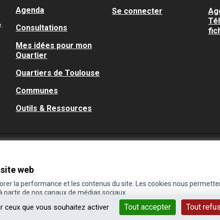
Agenda
Se connecter
Ag
Té
.
Consultations
fic
Mes idées pour mon
Quartier
Quartiers de Toulouse
Communes
Outils & Ressources
 site web
iorer la performance et les contenus du site. Les cookies nous permette
 à partir de nos canaux de médias sociaux.
Tout accepter
Tout refu
ur ceux que vous souhaitez activer