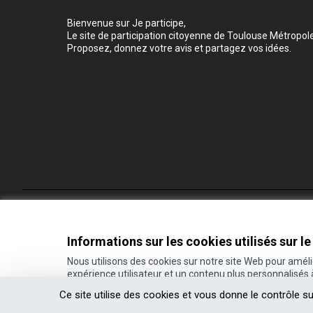
Bienvenue sur Je participe,
Le site de participation citoyenne de Toulouse Métropole
Proposez, donnez votre avis et partagez vos idées.
Conditions d'utilisation
Paramètres des cookies
Informations sur les cookies utilisés sur le
Nous utilisons des cookies sur notre site Web pour amél
expérience utilisateur et un contenu plus personnalisés
(Lien externe)
Site réalisé grâce au
logiciel libre Decidim
.
Ce site utilise des cookies et vous donne le contrôle s
(Lien externe)