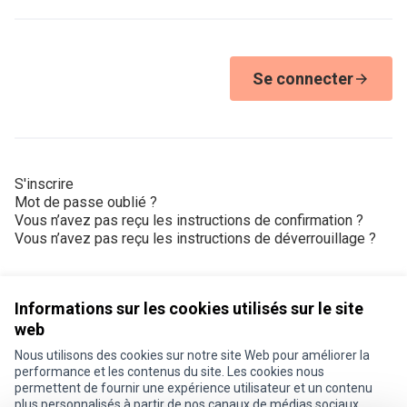
Se connecter
S'inscrire
Mot de passe oublié ?
Vous n’avez pas reçu les instructions de confirmation ?
Vous n’avez pas reçu les instructions de déverrouillage ?
Informations sur les cookies utilisés sur le site
web
Nous utilisons des cookies sur notre site Web pour améliorer la
Conditions d'utilisation
performance et les contenus du site. Les cookies nous
Paramètres des cookies
permettent de fournir une expérience utilisateur et un contenu
Je participe ! sur X
Je participe ! sur Facebook
Je participe ! sur Instagram
plus personnalisés à partir de nos canaux de médias sociaux.