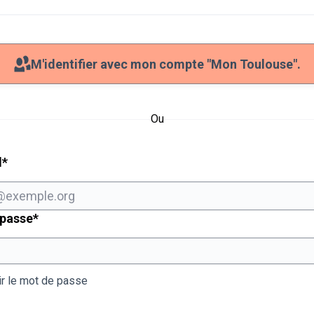
M'identifier avec mon compte "Mon Toulouse".
Ou
Champ obligatoire
l
*
Champ obligatoire
 passe
*
ir le mot de passe