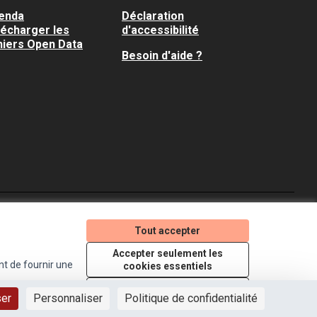
enda
Déclaration
lécharger les
d'accessibilité
hiers Open Data
Besoin d'aide ?
Je participe ! sur X
Je participe ! sur Faceboo
Je participe ! sur In
Tout accepter
(Lien externe)
(Lien externe)
(Lien externe)
Accepter seulement les
nt de fournir une
cookies essentiels
Licence Creative Comm
(Lien externe)
Paramètres
ser
Personnaliser
Politique de confidentialité