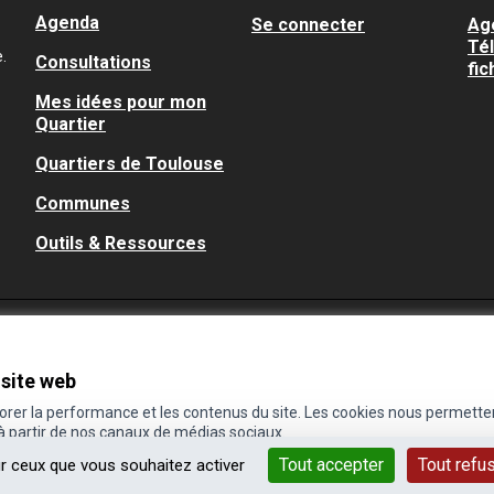
Agenda
Se connecter
Ag
Té
.
Consultations
fic
Mes idées pour mon
Quartier
Quartiers de Toulouse
Communes
Outils & Ressources
 site web
iorer la performance et les contenus du site. Les cookies nous permette
 à partir de nos canaux de médias sociaux.
Tout accepter
Tout refu
ur ceux que vous souhaitez activer