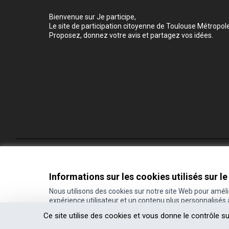
Bienvenue sur Je participe,
Le site de participation citoyenne de Toulouse Métropole
Proposez, donnez votre avis et partagez vos idées.
Conditions d'utilisation
Paramètres des cookies
Informations sur les cookies utilisés sur le
Nous utilisons des cookies sur notre site Web pour amél
expérience utilisateur et un contenu plus personnalisés
(Lien externe)
Site réalisé grâce au
logiciel libre Decidim
.
Ce site utilise des cookies et vous donne le contrôle s
(Lien externe)