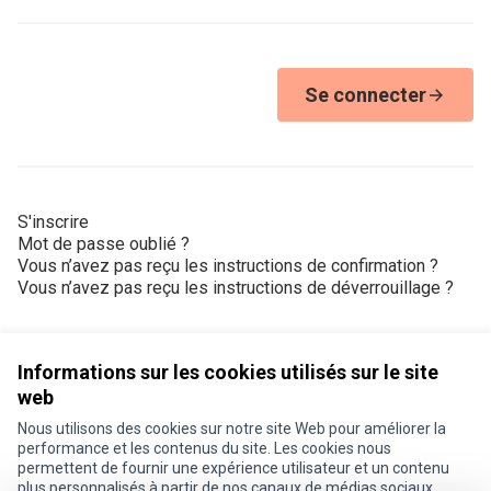
Se connecter
S'inscrire
Mot de passe oublié ?
Vous n’avez pas reçu les instructions de confirmation ?
Vous n’avez pas reçu les instructions de déverrouillage ?
Informations sur les cookies utilisés sur le site
web
Nous utilisons des cookies sur notre site Web pour améliorer la
Conditions d'utilisation
performance et les contenus du site. Les cookies nous
Paramètres des cookies
permettent de fournir une expérience utilisateur et un contenu
Je participe ! sur X
Je participe ! sur Facebook
Je participe ! sur Instagram
plus personnalisés à partir de nos canaux de médias sociaux.