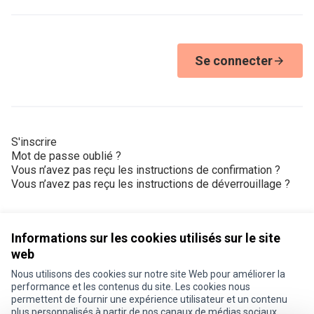
Se connecter
S'inscrire
Mot de passe oublié ?
Vous n’avez pas reçu les instructions de confirmation ?
Vous n’avez pas reçu les instructions de déverrouillage ?
Informations sur les cookies utilisés sur le site
web
Nous utilisons des cookies sur notre site Web pour améliorer la
Conditions d'utilisation
performance et les contenus du site. Les cookies nous
Paramètres des cookies
permettent de fournir une expérience utilisateur et un contenu
Je participe ! sur X
Je participe ! sur Facebook
Je participe ! sur Instagram
plus personnalisés à partir de nos canaux de médias sociaux.